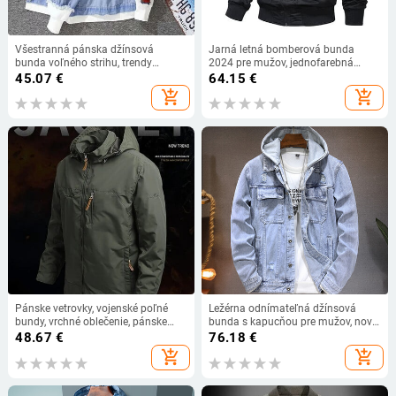
Všestranná pánska džínsová
Jarná letná bomberová bunda
bunda voľného strihu, trendy
2024 pre mužov, jednofarebná
značka, jar, jeseň, kapucňa, spletené
módna baseballová bunda, nové
45.07
€
64.15
€
dvojdielne ilúziové pracovné
vrchné oblečenie, bundy,
add_shopping_cart
add_shopping_cart
oblečenie, ležérny štýl
jednofarebné bundy na zips
Pánske vetrovky, vojenské poľné
Ležérna odnímateľná džínsová
bundy, vrchné oblečenie, pánske
bunda s kapucňou pre mužov, nový
taktické nepremokavé pilotné
štýl, jeseň 2023, pánska modrá
48.67
€
76.18
€
bundy, mikina s kapucňou, pánske
džínsová bunda vysokého strihu
add_shopping_cart
add_shopping_cart
poľovnícke armádne oblečenie