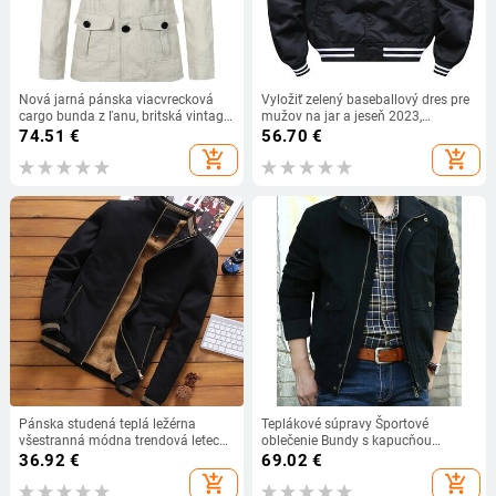
Nová jarná pánska viacvrecková
Vyložiť zelený baseballový dres pre
cargo bunda z ľanu, britská vintage
mužov na jar a jeseň 2023,
bunda
outdoorový pilotný bombardér,
74.51
€
56.70
€
športová bunda pre páry, školský
add_shopping_cart
add_shopping_cart
tímový dres
Pánska studená teplá ležérna
Teplákové súpravy Športové
všestranná módna trendová letecká
oblečenie Bundy s kapucňou
bunda nová vetruodolná vonkajšia
Nepremokavé vetrovky Pánske
36.92
€
69.02
€
kempingová baseballová bunda
oblečenie Chladné dizajnérske
add_shopping_cart
add_shopping_cart
vojenský jednoduchý kabát
oblečenie Trekking Ľahké