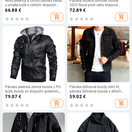
Nový jesenný a zimný pánsky kabát
Pánska kožená bomber bunda
z umelej kože s veľkým stojacim
2023 Nová proti vetru klopová
golierom, módna tenká kožená
pevná ležérna slim fit bunda kabáty
66.88
€
72.89
€
bunda na zips
motocyklová PU kožená bunda
add_shopping_cart
add_shopping_cart
móda
Pánska jesenná zimná bunda z PU
Pánske džínsové bundy slim fit,
kože, bundy so stojacím golierom,
pánska džínsová bunda s dlhým
motocyklové motorkárske
rukávom a dierkou, pánske
79.07
€
59.02
€
oblečenie, ležérne odnímateľné
oblečenie
add_shopping_cart
add_shopping_cart
kabáty s kapucňou