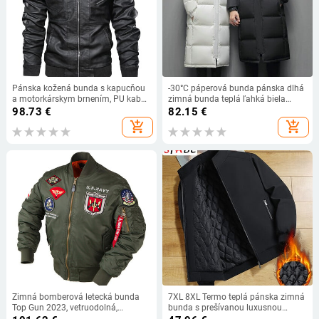
Pánska kožená bunda s kapucňou
-30°C páperová bunda pánska dlhá
a motorkárskym brnením, PU kabát,
zimná bunda teplá ľahká biela
topy, jeseň/zima, móda, streetwear,
páperová bunda pánska streetwear
98.73
€
82.15
€
pánske oblečenie, odnímateľná
zvršky dámske oblečenie
add_shopping_cart
add_shopping_cart
čiapka, veľkosť S-XXXL
Zimná bomberová letecká bunda
7XL 8XL Termo teplá pánska zimná
Top Gun 2023, vetruodolná,
bunda s prešívanou luxusnou
vodeodolná, MA-1, letectvo, armáda,
vetruodolnou parkou pánsky zimný