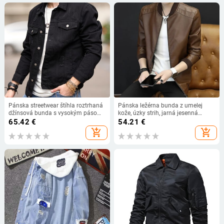
Pánska streetwear štíhla roztrhaná
Pánska ležérna bunda z umelej
džínsová bunda s vysokým pásom,
kože, úzky strih, jarná jesenná
kvalitná jednoduchá čierna pánska
kolekcia, top oblečenie z umelej
65.42
€
54.21
€
ležérna džínsová bunda
kože, priamy predaj z továrne
add_shopping_cart
add_shopping_cart