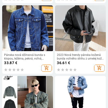
Pánska nová džínsová bunda s
2023 Nová trendy pánska kožená
klopou, ležérna, pekná, voľná,
bunda voľného strihu z umelej kože,
pohodlná, slim fit, džínsová bunda
ležérna baseballová motocyklová
33.87
€
36.61
€
bunda v kórejskom štýle, jar a jeseň
add_shopping_cart
add_shopping_cart