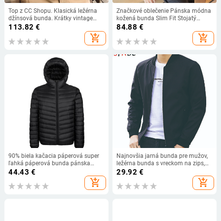
Top z CC Shopu. Klasická ležérna
Značkové oblečenie Pánska módna
džínsová bunda. Krátky vintage
kožená bunda Slim Fit Stojatý
modrý kabát Rider. Módne pánske
golier PU bunda Pánska proti vetru
113.82
€
84.88
€
oblečenie zo 100% bavlny. Retro
motocyklová bunda na zips Pánske
add_shopping_cart
add_shopping_cart
pracovné oblečenie.
4XL-M
90% biela kačacia páperová super
Najnovšia jarná bunda pre mužov,
ľahká páperová bunda pánska
ležérna bunda s vreckom na zips,
ľahká termo bunda s kapucňou a
bomber bunda pre mužov, slim fit,
44.43
€
29.92
€
periem pánska bunda páperová
luxusné baseballové kabáty, veľkosť
add_shopping_cart
add_shopping_cart
bunda pánska nová
L-3XL, vrchné oblečenie