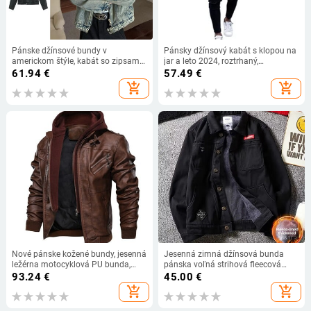
Pánske džínsové bundy v
Pánsky džínsový kabát s klopou na
americkom štýle, kabát so zipsami,
jar a leto 2024, roztrhaný,
vintage kovbojská bunda, jar,
nepravidelne bielený, pánska móda,
61.94
€
57.49
€
ležérne, streetwear, nové
ležérne bundy, kabáty
add_shopping_cart
add_shopping_cart
Nové pánske kožené bundy, jesenná
Jesenná zimná džínsová bunda
ležérna motocyklová PU bunda,
pánska voľná strihová fleecová
motorkárske kožené kabáty s
podšívka zosilnená bomber bunda
93.24
€
45.00
€
kapucňou, jarná nová pánska PU
v modernom kórejskom štýle,
add_shopping_cart
add_shopping_cart
kožená bunda
funkčné oblečenie