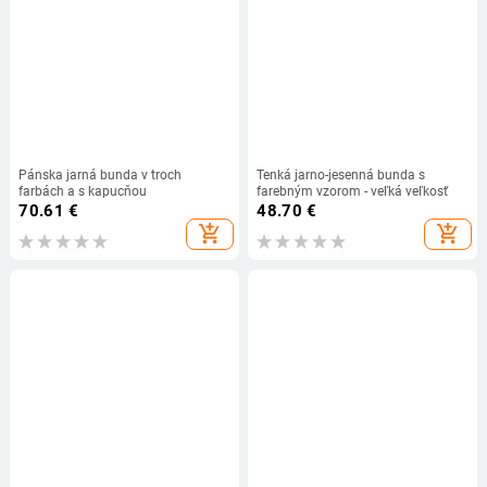
Pánska jarná bunda v troch
Tenká jarno-jesenná bunda s
farbách a s kapucňou
farebným vzorom - veľká veľkosť
70.61
€
48.70
€
add_shopping_cart
add_shopping_cart