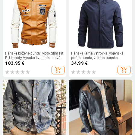
Pánske kožené bundy Moto Slim Fit
Pánska jarná vetrovka, vojenská
PU kabáty Vysoko kvalitné a nové
poľná bunda, vrchná pánska
módne jesenné pánske ovčej kože
taktická nepremokavá pilotná
103.95
€
34.99
€
Mustang Rider letecká bunda
bunda s kapucňou pre mužov,
add_shopping_cart
add_shopping_cart
streetwear