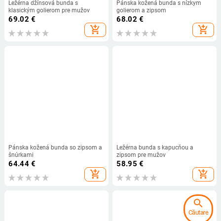
Ležérna džínsová bunda s
Pánska kožená bunda s nízkym
klasickým golierom pre mužov
golierom a zipsom
69.02
€
68.02
€
add_shopping_cart
add_shopping_cart
Pánska kožená bunda so zipsom a
Ležérna bunda s kapucňou a
šnúrkami
zipsom pre mužov
64.44
€
58.95
€
add_shopping_cart
add_shopping_cart
search
Căutare