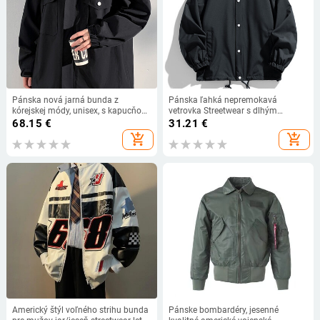
Pánska nová jarná bunda z
Pánska ľahká nepremokavá
kórejskej módy, unisex, s kapucňou,
vetrovka Streetwear s dlhým
vetrovka s viacerými vreckami,
rukávom a gombíkmi, kórejská
68.15
€
31.21
€
ležérna bunda, nadrozmerný kabát,
módna bunda pre ženy, oblečenie
add_shopping_cart
add_shopping_cart
plus veľkosť 8XL
Y2k
Americký štýl voľného strihu bunda
Pánske bombardéry, jesenné