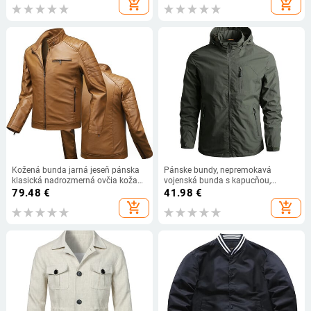
add_shopping_cart
add_shopping_cart
vrchná bielizeň, oblečenie 4XL
Kožená bunda jarná jeseň pánska
Pánske bundy, nepremokavá
klasická nadrozmerná ovčia koža
vojenská bunda s kapucňou,
topy voľná bunda z umelej kože
vetrovka, outdoorová kempingová
79.48
€
41.98
€
plus zamatové vrchné oblečenie z
športová elastická bunda, pánske
add_shopping_cart
add_shopping_cart
hrubej kože
oblečenie, tenký kabát