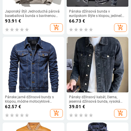
Japonský štýl Jednoduchá párová
Pánska džínsová bunda v
baseballová bunda s bavlnenou
európskom štýle s klopou, jedinečný
podšívkou Voľný strih Sivá
vintage slim fit, módny ležérny top
93.91
€
66.73
€
pracovná bomber bunda
pre mužov, trendy americký štýl
add_shopping_cart
add_shopping_cart
Zahustená jar Jeseň Zima
Pánske jarné džínsové bundy s
Pánsky džínsový kabát, čierna,
klopou, módne motocyklové
jesenná džínsová bunda, vysoká
džínsové bundy, slim strih,
kvalita, zima 2024, nízka cena,
62.57
€
39.01
€
bavlnené, ležérne, čierne, modré
Joker, móda, veľká veľkosť, pánske
add_shopping_cart
add_shopping_cart
kabáty
oblečenie, novinka z roku 2000