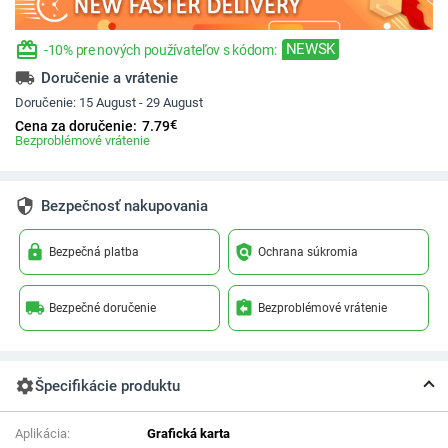
redeem
NEWSK
-10% pre nových používateľov s kódom:
local_shipping
Doručenie a vrátenie
Doručenie:
15 August - 29 August
€
Cena za doručenie:
7.79
Bezproblémové vrátenie
security
Bezpečnosť nakupovania
lock
policy
Bezpečná platba
Ochrana súkromia
local_shipping
assignment_return
Bezpečné doručenie
Bezproblémové vrátenie
settings
Špecifikácie produktu
Aplikácia:
Grafická karta