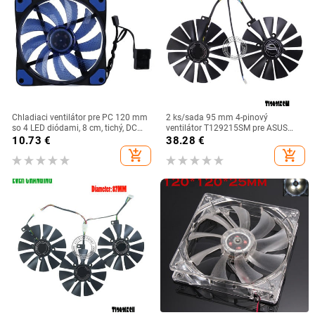
Chladiaci ventilátor pre PC 120 mm
2 ks/sada 95 mm 4-pinový
so 4 LED diódami, 8 cm, tichý, DC
ventilátor T129215SM pre ASUS
12V, 15 LED diód, svietiaci, Molex
ROG-POSEIDON-GTX 1080 Ti-P11G-
10.73
€
38.28
€
4D, axiálny ventilátor, jednoduchá
GAMING, ventilátor pre grafickú
add_shopping_cart
add_shopping_cart
inštalácia.
kartu GTX1080Ti