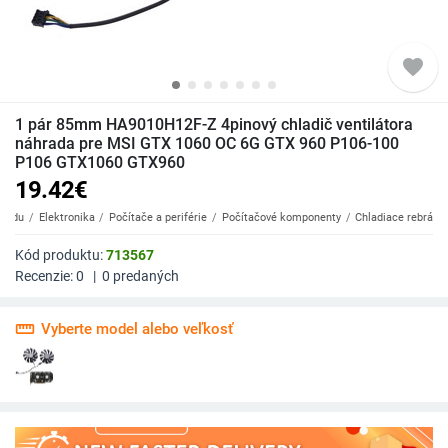
favorite
1 pár 85mm HA9010H12F-Z 4pinový chladič ventilátora
náhrada pre MSI GTX 1060 OC 6G GTX 960 P106-100
P106 GTX1060 GTX960
19.42
€
Badu
Elektronika
Počítače a periférie
Počítačové komponenty
Chladiace rebrá
Kód produktu:
713567
Recenzie:
0
|
0
predaných
straighten
Vyberte model alebo veľkosť