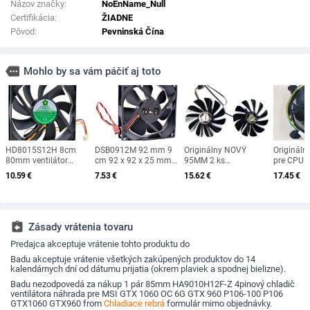
Názov značky:
NoEnName_Null
Certifikácia:
ŽIADNE
Pôvod:
Pevninská Čína
more
Mohlo by sa vám páčiť aj toto
HD8015S12H 8cm
DSB0912M 92 mm 9
Originálny NOVÝ
Originálny
80mm ventilátor
cm 92 x 92 x 25 mm
95MM 2 ks
pre CPU 
80x80x15mm 8015
DC12 V 0,19 A 3 linky
FDC10U12S9-C 4PIN
1155 115
10.59
€
7.53
€
15.62
€
17.45
€
DC12V 0.20A
2500 ot./min.
chladič GPU Grafika
92*92*2
Chladiaci ventilátor
Monitorovanie otáčok
RX5500 XT Ventilátor
počítačov
pre šasi CPU
Tichý ventilátor pre
XFX Radeon RX 5600
CPU so 
chladenie CPU v šasi
5700 XT RAW II
Grafické karty
assignment_return
Zásady vrátenia tovaru
Ventilátory
Predajca akceptuje vrátenie tohto produktu do
Badu akceptuje vrátenie všetkých zakúpených produktov do 14
kalendárnych dní od dátumu prijatia (okrem plaviek a spodnej bielizne).
Badu nezodpovedá za nákup 1 pár 85mm HA9010H12F-Z 4pinový chladič
ventilátora náhrada pre MSI GTX 1060 OC 6G GTX 960 P106-100 P106
GTX1060 GTX960 from
Chladiace rebrá
formulár mimo objednávky.