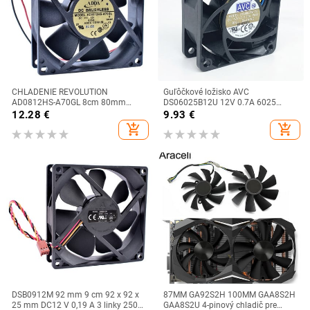
CHLADENIE REVOLUTION
Guľôčkové ložisko AVC
AD0812HS-A70GL 8cm 80mm
DS06025B12U 12V 0.7A 6025
ventilátor 8025 12V 0.25A Úplne
60MM 60x60x25MM Ventilátor CPU
12.28
€
9.93
€
nový originálny 2-kanálový
pre počítačovú skriňu Chladiaci
add_shopping_cart
add_shopping_cart
ventilátor pre chladenie šasi
ventilátor so 4pin PWM
DSB0912M 92 mm 9 cm 92 x 92 x
87MM GA92S2H 100MM GAA8S2H
25 mm DC12 V 0,19 A 3 linky 2500
GAA8S2U 4-pinový chladič pre