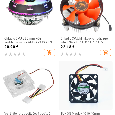
Chladič CPU s 90 mm RGB
Chladič CPU, hliníkový chladič pre
ventilátorom pre AMD X79 X99 LGA
Intel LGA 775 1150 1151 1155
2011 s hydraulickými ložiskami,
1156
20.90
€
22.18
€
hliníkovými rebrami, nízkoprofilový
add_shopping_cart
add_shopping_cart
chladič CPU
Ventilátor pre počítačový počítač
SUNON Maglev 4010 40mm