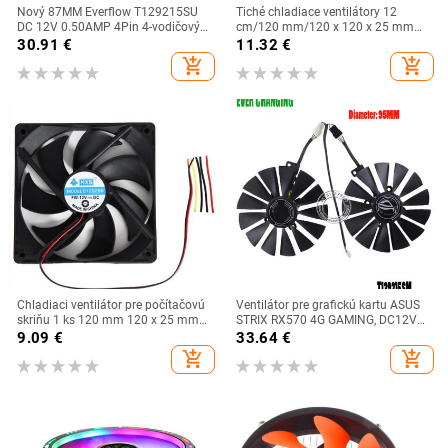
Nový 87MM Everflow T129215SU
Tiché chladiace ventilátory 12
DC 12V 0.50AMP 4Pin 4-vodičový
cm/120 mm/120 x 120 x 25 mm
chladiaci ventilátor pre grafickú
12 V počítač/PC/CPU tichý
30.91
€
11.32
€
kartu ASUS GTX980Ti R9 390X 390
ventilátor do skrine,
add_shopping_cart
add_shopping_cart
GTX1070
personalizované, DIY, počítačové
chladiace ventilátory, na sklade 17
Chladiaci ventilátor pre počítačovú
Ventilátor pre grafickú kartu ASUS
skriňu 1 ks 120 mm 120 x 25 mm
STRIX RX570 4G GAMING, DC12V
12 V 4 Pin DC bezkartáčový
0,25AMP, T129215SM
9.09
€
33.64
€
chladiaci ventilátor pre CPU,
add_shopping_cart
add_shopping_cart
príslušenstvo pre počítač A28