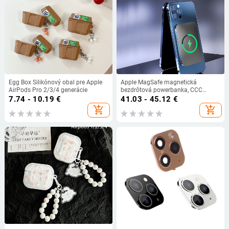
Egg Box Silikónový obal pre Apple
Apple MagSafe magnetická
AirPods Pro 2/3/4 generácie
bezdrôtová powerbanka, CCC
certifikovaná, rýchle nabíjanie,
7.74 - 10.19
€
41.03 - 45.12
€
prispôsobiteľná
add_shopping_cart
add_shopping_cart