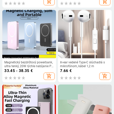
add_shopping_cart
add_shopping_cart
Magnetický bezdrôtový powerbank,
In-ear vedené Type-C slúchadlá s
ultra tenký, 20W rýchle nabíjanie PD,
mikrofónom, kábel 1,2 m
MagSafe, kovové puzdro
33.45 - 38.35
€
7.66
€
add_shopping_cart
add_shopping_cart