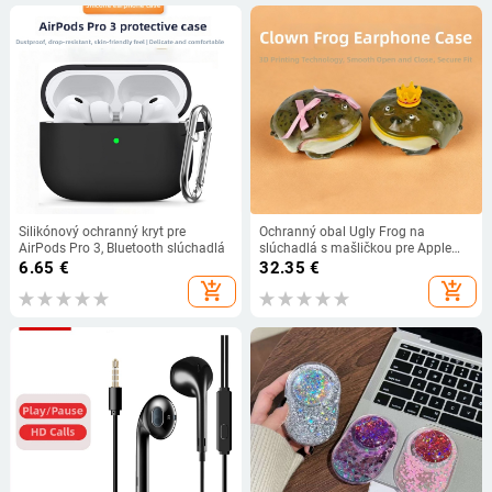
Silikónový ochranný kryt pre
Ochranný obal Ugly Frog na
AirPods Pro 3, Bluetooth slúchadlá
slúchadlá s mašličkou pre Apple
AirPods Pro 2/3, jedinečný dizajn
6.65
€
32.35
€
add_shopping_cart
add_shopping_cart