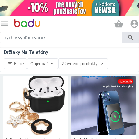
menu
shopping_basket
account_circle
search
Držiaky Na Telefóny
filter_list
keyboard_arrow_down
keyboard_arrow_down
Filtre
Objednať
Zľavnené produkty