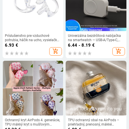
Príslušenstvo pre vzduchové
Univerzálna bezdrôtová nabíjačka
potrubia, háčik na ucho, vysielačka,
na smartwatch — USB-A/Type-C,
slúchadlá pre mobilný telefón,
univerzálna kompatibilita,
6.93
€
6.44 - 8.19
€
silikónové mäkké špunty do uší,
Huasheng Kaifeng
add_shopping_cart
add_shopping_cart
trojuholníkový stojan na uši v tvare
D
Ochranný kryt AirPods 4. generácie,
TPU ochranný obal na AirPods –
TPU mäkký kryt s mušľovým
priehľadný, prenosný, mäkké
vzorom, dizajn srdca a motýľa,
puzdro, univerzálna kompatibilita s