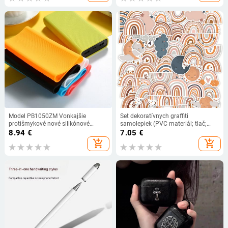
Model PB1050ZM Vonkajšie
Set dekoratívnych graffiti
protišmykové nové silikónové
samolepiek (PVC materiál; tlač;
ochranné puzdro pre Xiaomi
dekoračná funkcia; samostatné
8.94
€
7.05
€
powerbank 3 10000mAh Super
balenie; tlačené logo: OK)
add_shopping_cart
add_shopping_cart
Flash nabíjačka príslušenstvo
puzdro