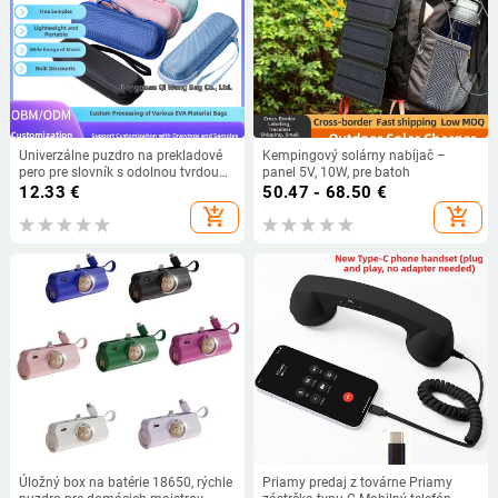
Univerzálne puzdro na prekladové
Kempingový solárny nabíjač –
pero pre slovník s odolnou tvrdou
panel 5V, 10W, pre batoh
škrupinou – možnosť
12.33
€
50.47 - 68.50
€
prispôsobenia
add_shopping_cart
add_shopping_cart
Úložný box na batérie 18650, rýchle
Priamy predaj z továrne Priamy