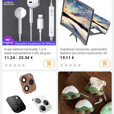
In-ear káblové slúchadlá, 1,2 m
Zväčšovač obrazovky zakriveného
kábel, kompatibilné s iOS, plug-and-
telefónu pre online vyučovanie, 3D
play
HD, akryl+ABS, zväčšenie 2–3x,
11.24 - 23.34
€
19.11
€
vzdialenosť 1–2 m, pre stolné
add_shopping_cart
add_shopping_cart
použitie