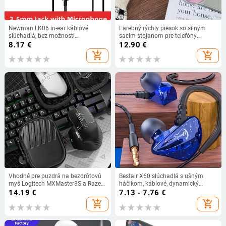
Newman LK06 in-ear káblové
Farebný rýchly piesok so silným
slúchadlá, bez možnosti
sacím stojanom pre telefóny
prispôsobenia
Samsung, Apple a Android – oválny
8.17
€
12.90
€
kryštálovo trblietavý držiak
add_shopping_cart
add_shopping_cart
Vhodné pre puzdrá na bezdrôtovú
Bestair X60 slúchadlá s ušným
myš Logitech MXMaster3S a Razer
háčikom, káblové, dynamický
Viper V3Pro.
menič, citlivosť 108 dB,
14.19
€
7.13 - 7.76
€
kompatibilné s Androidom
add_shopping_cart
add_shopping_cart