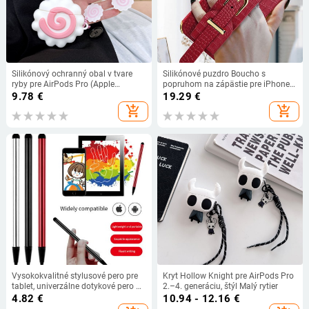
Silikónový ochranný obal v tvare
Silikónové puzdro Boucho s
ryby pre AirPods Pro (Apple
popruhom na zápästie pre iPhone
Bluetooth slúchadlá), generácie 1–4
13 12 Mini 11 Pro Max X Xs Max XR
9.78
€
19.29
€
7 6 8 Plus Nový mäkký silikónový
add_shopping_cart
add_shopping_cart
držiak na telefón s krokodílím
vzorom
Vysokokvalitné stylusové pero pre
Kryt Hollow Knight pre AirPods Pro
tablet, univerzálne dotykové pero 2
2.–4. generáciu, štýl Malý rytier
v 1, kapacitné pero pre mobilný
4.82
€
10.94 - 12.16
€
telefón