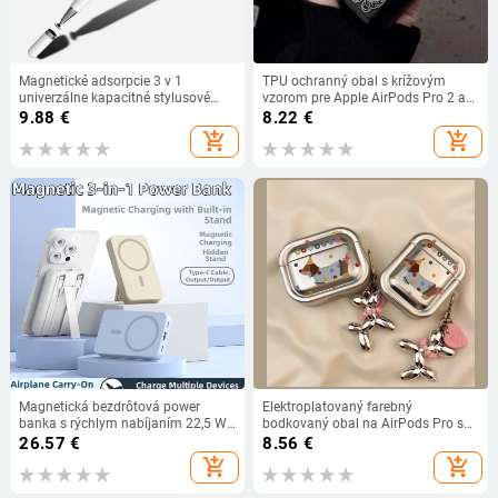
Magnetické adsorpcie 3 v 1
TPU ochranný obal s krížovým
univerzálne kapacitné stylusové
vzorom pre Apple AirPods Pro 2 a
pero so skrutkovacími hrotmi s
AirPods 4 – vstrekované
9.88
€
8.22
€
atramentom bez batérie pre
formovanie, univerzálna
add_shopping_cart
add_shopping_cart
dotykové obrazovky Android a
kompatibilita
iPhone
Magnetická bezdrôtová power
Elektroplatovaný farebný
banka s rýchlym nabíjaním 22,5 W,
bodkovaný obal na AirPods Pro s
10 000 mAh, obsahuje kábel a
motívom jazve (dachshund),
26.57
€
8.56
€
prenosný stojan
kompatibilný s AirPods 4, mäkké
add_shopping_cart
add_shopping_cart
TPU púzdro