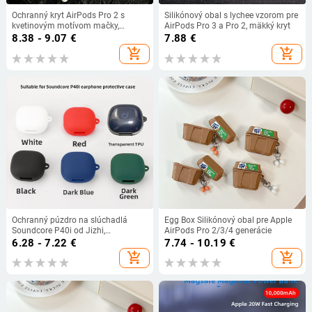
Ochranný kryt AirPods Pro 2 s
Silikónový obal s lychee vzorom pre
kvetinovým motívom mačky,
AirPods Pro 3 a Pro 2, mäkký kryt
kompatibilný s Apple 2./3.
8.38 - 9.07
€
7.88
€
generácie
add_shopping_cart
add_shopping_cart
Ochranný púzdro na slúchadlá
Egg Box Silikónový obal pre Apple
Soundcore P40i od Jizhi,
AirPods Pro 2/3/4 generácie
priehľadné TPU, kompatibilný so
6.28 - 7.22
€
7.74 - 10.19
€
séria Soundcore Sound Wide;
add_shopping_cart
add_shopping_cart
materiály: imitovaná koža, silikón,
TPU, tekutý silikón; výrobný proces:
vstrekovanie