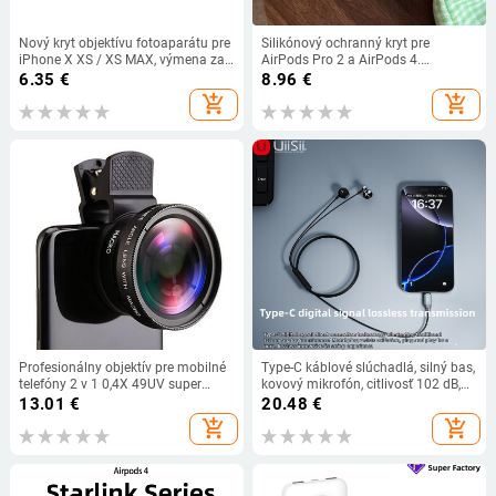
Nový kryt objektívu fotoaparátu pre
Silikónový ochranný kryt pre
iPhone X XS / XS MAX, výmena za
AirPods Pro 2 a AirPods 4.
sekundy pre iPhone 11 Pro, nálepka
generáciu – farba Matcha modrá,
6.35
€
8.96
€
na objektív, upravený kryt
redukcia hluku
add_shopping_cart
add_shopping_cart
fotoaparátu
Profesionálny objektív pre mobilné
Type-C káblové slúchadlá, silný bas,
telefóny 2 v 1 0,4X 49UV super
kovový mikrofón, citlivosť 102 dB,
širokouhlý + makro objektív s
dĺžka kábla 120 cm
13.01
€
20.48
€
univerzálnym klipom 37 mm pre
add_shopping_cart
add_shopping_cart
iPhone a Android