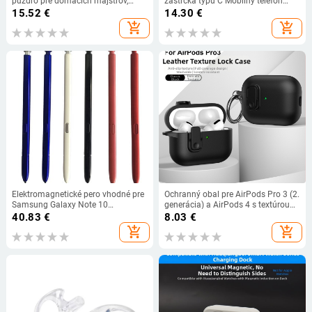
puzdro pre domácich majstrov,
zástrčka typu C Mobilný telefón
držiak batérií 18650 21700 pre
Douyin Internet Celebrity Mobilný
15.52
€
14.30
€
puzdro na batérie telefónu
telefón Elektrický mikrofón
add_shopping_cart
add_shopping_cart
Slúchadlá s portom C Káblové
slúchadlo
Elektromagnetické pero vhodné pre
Ochranný obal pre AirPods Pro 3 (2.
Samsung Galaxy Note 10
generácia) a AirPods 4 s textúrou
N970/Note 10 Plus N975 Prenosné
kože, uzamknutie tlačid, plná
40.83
€
8.03
€
kapacitné pero Ľahké stylusové
ochrana proti pádom.
add_shopping_cart
add_shopping_cart
pero