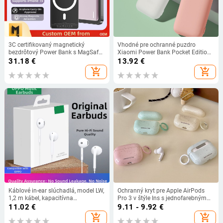
3C certifikovaný magnetický
Vhodné pre ochranné puzdro
bezdrôtový Power Bank s MagSafe,
Xiaomi Power Bank Pocket Edition
PD 20W rýchle nabíjanie,
Pro 33W silikónové 10000mA
31.18
€
13.92
€
10000mAh
protišmykové ochranné puzdro pre
add_shopping_cart
add_shopping_cart
Power Bank
Káblové in-ear slúchadlá, model LW,
Ochranný kryt pre Apple AirPods
1,2 m kábel, kapacitívna
Pro 3 v štýle Ins s jednofarebným
technológia
dizajnom splash ink
11.02
€
9.11 - 9.92
€
add_shopping_cart
add_shopping_cart