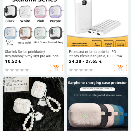
Starlink Series priehľadný
Prenosná externá batéria - PD
dvojfarebný tvrdý kryt pre AirPods
22.5W rýchle nabíjanie, 10000mAh,
Pro 2. generáciu
QC3.0, Li-ion polymerová batéria,
10.52
€
24.38 - 27.65
€
model S330W
add_shopping_cart
add_shopping_cart