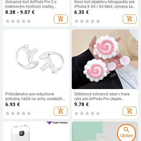
Ochranný kryt AirPods Pro 2 s
Nový kryt objektívu fotoaparátu pre
kvetinovým motívom mačky,
iPhone X XS / XS MAX, výmena za
kompatibilný s Apple 2./3.
sekundy pre iPhone 11 Pro, nálepka
8.38 - 9.07
€
6.35
€
generácie
na objektív, upravený kryt
add_shopping_cart
add_shopping_cart
fotoaparátu
Príslušenstvo pre vzduchové
Silikónový ochranný obal v tvare
potrubia, háčik na ucho, vysielačka,
ryby pre AirPods Pro (Apple
slúchadlá pre mobilný telefón,
Bluetooth slúchadlá), generácie 1–4
6.93
€
9.78
€
silikónové mäkké špunty do uší,
add_shopping_cart
add_shopping_cart
trojuholníkový stojan na uši v tvare
D
search
Căutare