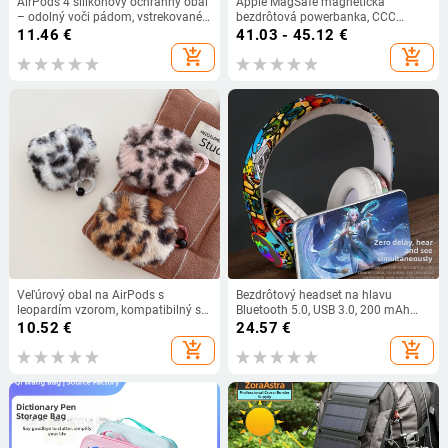
AirPods 4 silikónový ochranný obal
Apple MagSafe magnetická
– odolný voči pádom, vstrekované
bezdrôtová powerbanka, CCC
formovanie, prívesok na kľúče so
certifikovaná, rýchle nabíjanie,
11.46
€
41.03 - 45.12
€
štvorlístkom
prispôsobiteľná
add_shopping_cart
add_shopping_cart
Veľúrový obal na AirPods s
Bezdrôtový headset na hlavu
leopardím vzorom, kompatibilný s
Bluetooth 5.0, USB 3.0, 200 mAh
AirPods 4. Generácie, 3. Generácie a
batéria, podpora HSP/HFP
10.52
€
24.57
€
Pro 2
add_shopping_cart
add_shopping_cart