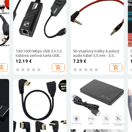
100/1000 Mbps USB 3.0 2.0
90-stupňový krátky 4-pólový
C
káblová sieťová karta USB
audio kábel 3,5 mm - 3,5
ge
na RJ45 typ C na RJ45 LAN
mm, zástrčka 3,5 mm
12.19
€
7.29
€
Ethernet konektor konvertor
samec - samec, audio kábel
hopping_cart
add_shopping_cart
add_shopping_cart
vý
adaptér sieťová karta
do auta, slúchadlá pre
telefóny 20/120 cm