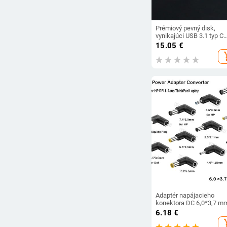
Prémiový pevný disk,
vynikajúci USB 3.1 typ C
SATA SSD pevný disk,
15.05
€
prenosný 4-farebný pevn
add_s
disk pre stolný počítač
Adaptér napájacieho
konektora DC 6,0*3,7 m
samica na 4,0x1,7 5,5x2,
6.18
€
4,0x1,35 7,4x5,0 mm sa
add_s