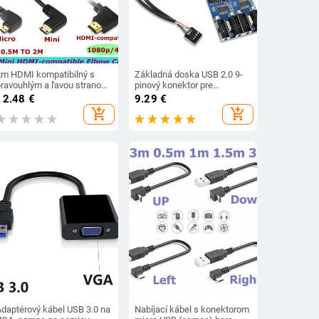
2m HDMI kompatibilný s
Základná doska USB 2.0 9-
pravouhlým a ľavou stranou
pinový konektor pre
Mini HDMI a HDMI a Micro
rozbočovač rozhrania 1 až
12.48
€
9.29
€
HDMI samec-samec
2/4, adaptér predlžovacieho
add_shopping_cart
add_shopping_cart
elastický pružinový ohybný
kábla, 9-pinový konektor pre
ábel V1.4 pre digitálne
počítač USB HUB
zrkadlovky
Adaptérový kábel USB 3.0 na
Nabíjací kábel s konektorom