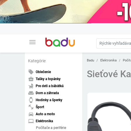
menu
Badu
Elektronika
Počít
Kategórie
Sieťové Ka
local_offer
Oblečenie
business_center
Tašky a topánky
child_friendly
Pre deti a bábätká
weekend
Dom a záhrada
watch
Hodinky a šperky
fitness_center
Šport
directions_car
Auto a moto
laptop
Elektronika
Počítače a periférie