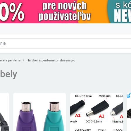
ače a periférie
Hardvér a periférne príslušenstvo
bely