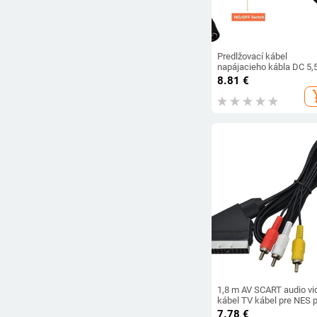
Predlžovací kábel
napájacieho kábla DC 5,
mm x 2,1 mm 2,5 mm
8.81
€
samec-samica, 3A kábel
add_s
vypínačom, 20 cm
1,8 m AV SCART audio vi
kábel TV kábel pre NES 
NES RGB SCART kábel
7.78
€