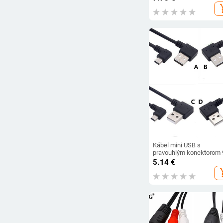
zástrčka úplne nový RCA
add_s
video kábel pre NES pre 
Kábel mini USB s
pravouhlým konektorom 
stupňov, samec-samec,
5.14
€
USB-USB kábel na
add_s
synchronizáciu a nabíjan
dát, 0,2 m