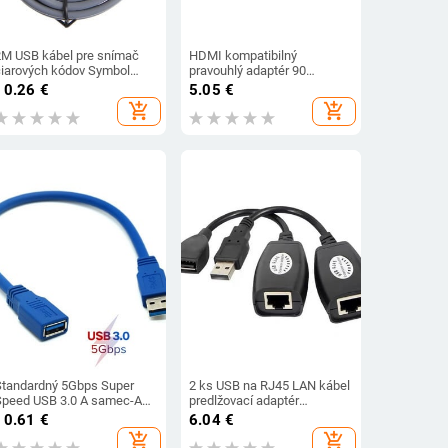
2M USB kábel pre snímač
HDMI kompatibilný
čiarových kódov Symbol
pravouhlý adaptér 90
LS1203 LS2208 LS4208
stupňov HDMI 270 stupňov
10.26
€
5.05
€
LS3008 CBA-U01-S07ZAR
HDMI samec-samica HDMI
add_shopping_cart
add_shopping_cart
kolenný konektor
Štandardný 5Gbps Super
2 ks USB na RJ45 LAN kábel
Speed USB 3.0 A samec-A
predlžovací adaptér
samica predlžovací krátky
predlžovací kábel cez Cat5
10.61
€
6.04
€
kábel 0,3 m modrý 30 cm/1
RJ45 Cat6 patch kábel
add_shopping_cart
add_shopping_cart
stopa
čierny sieťové príslušenstvo