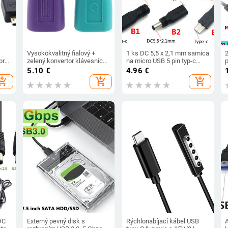
Vysokokvalitný fialový +
1 ks DC 5,5 x 2,1 mm samica
pre
zelený konvertor klávesnica
na micro USB 5 pin typ-c
7 6
myš PS2 PS/2 na USB
uhlový samica dc 5,5*2,1
5.10
€
4.96
€
 cm
adaptér pre USB klávesnicu
mm samica na typ-c AF AM
hopping_cart
add_shopping_cart
add_shopping_cart
a myš príslušenstvo
napájací adaptér
k
DC
Externý pevný disk s
Rýchlonabíjací kábel USB