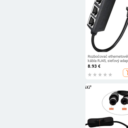
Rozbočovač ethernetové
kábla RJ45, sieťový adap
rozbočovač ethernetové
8.93
€
kábla 1 až 3, vhodný pre
add_s
Super LAN Ethernet
konektor, adaptér Cat 6