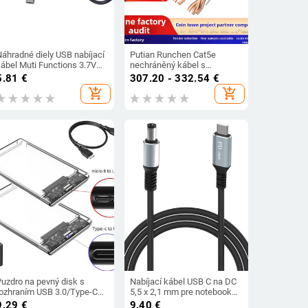
Náhradné diely USB nabíjací
Putian Runchen Cat5e
kábel Muti Functions 3.7V
nechráněný kábel s
abíjacie káble pre batériu
krútenými pármi, vnútorné
5.81
€
307.20 - 332.54
€
Náhrada pre E58/JY019
použitie, bezkyslíkatá meď
add_shopping_cart
add_shopping_cart
Quadcopter
Puzdro na pevný disk s
Nabíjací kábel USB C na DC
rozhraním USB 3.0/Type-C
5,5 x 2,1 mm pre notebook
a SATA III pre 2,5-palcový
(5521), 20V USB Type-C
9.29
€
9.40
€