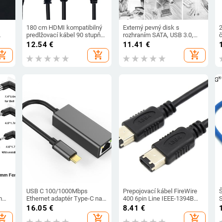
180 cm HDMI kompatibilný
Externý pevný disk s
predlžovací kábel 90 stupňov
rozhraním SATA, USB 3.0,
2,0 V, 4K * 2K 60 Hz,
2,5", 2,5-palcový Caddy HDD,
12.54
€
11.41
€
ý
používaný pre HD TV, LCD
SSD, externé úložisko,
hopping_cart
add_shopping_cart
add_shopping_cart
notebook, PS3, projektor
čierna, veľkoobchod
USB C 100/1000Mbps
Prepojovací kábel FireWire
m
Ethernet adaptér Type-C na
400 6pin Line IEEE-1394B
5
RJ45 LAN Stabilná externá
6pin-6pin, 1 m
16.05
€
8.41
€
mec
sieťová karta pre notebooky,
hopping_cart
add_shopping_cart
add_shopping_cart
mobilné telefóny, tablety