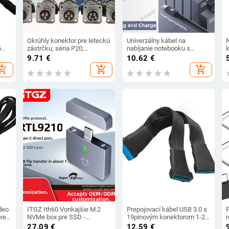
Okrúhly konektor pre leteckú
Univerzálny kábel na
5
zástrčku, séria P20,
nabíjanie notebooku s
2,3.4.5.7, priemer jadra,
výkonom 65W, 90W, 140W,
n
9.71
€
10.62
€
 s
rozhranie 20 mm
USB-C, PD/DC, pre Asus,
hopping_cart
add_shopping_cart
add_shopping_cart
Dell, HP, 5,5x2,5, 7,4x5,0,
4,5x3,0 mm, DC napájací
adaptér
deo
ITGZ Ith60 Vonkajšie M.2
Prepojovací kábel USB 3.0 s
pre
NVMe box pre SSD -
19pinovým konektorom 1-2
hliníková zliatina, USB-C
pre základnú dosku, adaptér
n
27.09
€
12.59
€