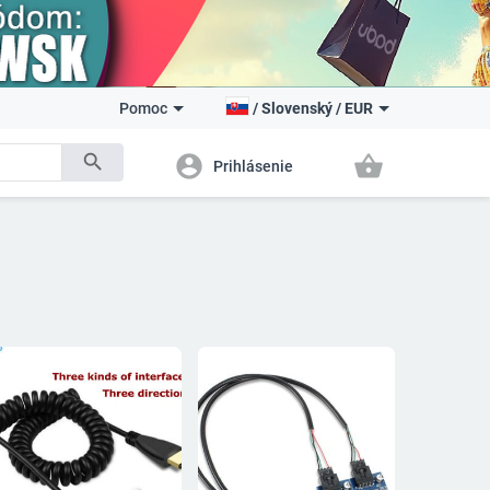
Pomoc
/
Slovenský
/
EUR
search
account_circle
shopping_basket
Prihlásenie