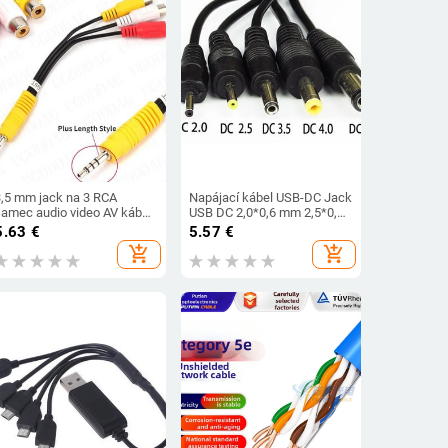
3,5 mm jack na 3 RCA
Napájací kábel USB-DC Jack
samec audio video AV kábel
USB DC 2,0*0,6 mm 2,5*0,7
AUX stereo kábel 3RCA
mm 3,5*1,35 mm 4,0*1,7
5.63
€
5.57
€
štandardný prevodník pre
mm 5,5*2,1 mm 5V DC
add_shopping_cart
add_shopping_cart
reproduktor TV box CD DVD
valcový konektor 5V DC
prehrávač
Napájací kábel USB
konektor