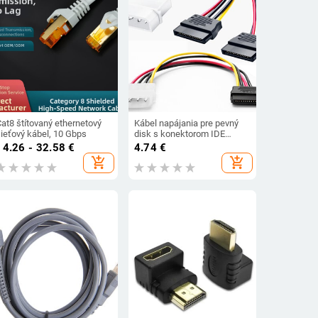
at8 štítovaný ethernetový
Kábel napájania pre pevný
sieťový kábel, 10 Gbps
disk s konektorom IDE
Molex 4 pin na SATA 2
14.26 - 32.58
€
4.74
€
sériový, konektor pevného
add_shopping_cart
add_shopping_cart
disku samec-samica,
predlžovací kábel Molex
SATA