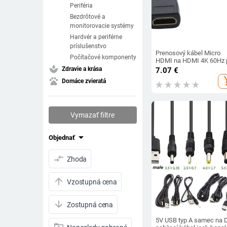
Periféria
Bezdrôtové a
monitorovacie systémy
Hardvér a periférne
príslušenstvo
Prenosový kábel Micro
Počítačové komponenty
HDMI na HDMI 4K 60Hz 
spa
Raspberry Pi 5/Pi 4 Hero 
Zdravie a krása
7.07
€
A6000, kameru HDTV 15
add_s
pets
Domáce zvieratá
Vymazať filtre
arrow_drop_down
Objednať
compare_arrows
Zhoda
arrow_upward
Vzostupná cena
arrow_downward
Zostupná cena
5V USB typ A samec na 