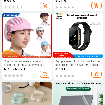
8.69
€
8.01
€
tŕňom a priedušné
add_shopping_cart
add_shopping_cart
Priedušná pracovná čiapka do
Kryt pre smart hodinky, značka Four
dielne, cateringová kuchynská
needles, model SY, typ 004, materiál
čiapka, čiapka pre čašníkov,
ABS+PC, OEM k dispozícii
6.35 - 6.62
€
8.88
€
hygienická potravinárska pánska a
add_shopping_cart
add_shopping_cart
dámska pečená čiapka