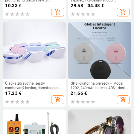
proti prachu Sieťový kryt Štít
vypínač, 1/2‑cestný, modul
osvetlenia ovládaný cez aplikáciu,
10.33
€
29.58 - 34.48
€
CE certifikácia
add_shopping_cart
add_shopping_cart
Čiapka zdravotnej sestry,
GPS lokátor na prívesok – Model
combovaný bavlna, dámska, plochý
1202, 240mAh batéria, ABS+ doska,
vrch, okraj
kompatibilný s iOS
17.23
€
21.66
€
add_shopping_cart
add_shopping_cart