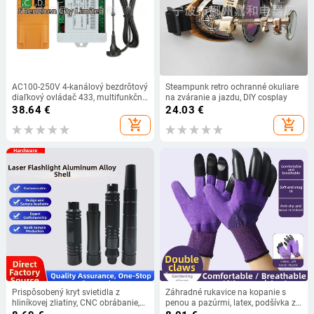
AC100-250V 4-kanálový bezdrôtový
Steampunk retro ochranné okuliare
diaľkový ovládač 433, multifunkčný
na zváranie a jazdu, DIY cosplay
zadný žeriav, diaľkové ovládanie
38.64
€
24.03
€
2000M
add_shopping_cart
add_shopping_cart
Prispôsobený kryt svietidla z
Záhradné rukavice na kopanie s
hliníkovej zliatiny, CNC obrábanie,
penou a pazúrmi, latex, podšívka z
neseriové diely, presnosť mechaniky
nylonu, nepremokavé, odolné voči