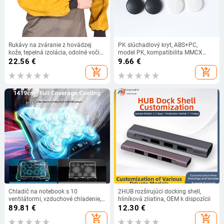
Rukávy na zváranie z hovädzej
PK slúchadlový kryt, ABS+PC,
kože, tepelná izolácia, odolné voči
model PK, kompatibilita MMCX
opotrebeniu a ohňovzdorné
PK1/PK2/A8, OEM k dispozícii
22.56
€
9.66
€
add_shopping_cart
add_shopping_cart
Chladič na notebook s 10
2HUB rozširujúci docking shell,
ventilátormi, vzduchové chladenie,
hliníková zliatina, OEM k dispozícii
ABS + kovová sieť, 1,4 kg
89.81
€
12.30
€
add_shopping_cart
add_shopping_cart