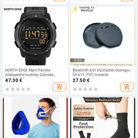
NORTH EDGE Mars Pánske
Bluetooth kryt slúchadiel, Guangyu
inteligentné hodinky Dámske
GY-011, PVC materiál
športové hodinky Vojenské hodiny
47.30
€
27.50
€
Duálny časomer Digitálny budík
add_shopping_cart
add_shopping_cart
odpočítavanie Vodotesné 50M