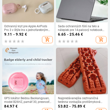
Ochranný kryt pre Apple AirPods
Sada ochranných fólií na telo a
Pro 3 v štýle Ins s jednofarebným
nálepiek pre 14-palcový notebook
dizajnom splash ink
Lenovo Pro14 (2024)
9.11 - 9.92
€
6.65 - 25.46
€
add_shopping_cart
add_shopping_cart
GPS lokátor Beidou Baokangyuan,
Najpredávanejšia cezhraničná
model B26HZ, pamäť 30, presnosť
terénna vonkajšia protišmyková
GPS 0–30 m, poplachové režimy:
doska pre autá, snehové sedimenty,
84.97
€
53.82 - 75.89
€
vibrácie, SOS, mobilný, oplotenie,
záchranná doska, núdzová