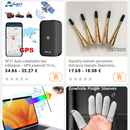
GF21 Auto Lokalizátor bez
Signálny klaksón pre plavbu
inštalácie – GPS presnosť 10 m,
Ochranný klaksón Železničná
výdrž batérie 96 h, Google Maps
plavba Medený klaksón Železničný
34.86 - 35.27
€
17.68 - 18.08
€
špeciálny hliadkový klaksón
add_shopping_cart
add_shopping_cart