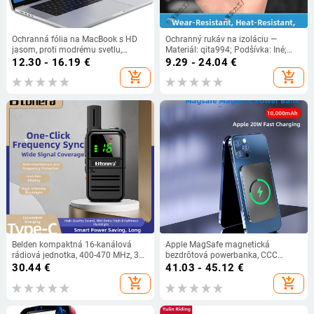
Ochranná fólia na MacBook s HD
Ochranný rukáv na izoláciu —
jasom, proti modrému svetlu,
Materiál: qita994; Podšívka: Iné;
ochrana očí, znižuje únavu očí,
Použitie: Iné; Funkcia: Izolácia
12.30 - 16.19
€
9.29 - 24.04
€
odolná opotrebeniu, odolná
add_shopping_cart
add_shopping_cart
otlačkom prstov, antireflexná
Belden kompaktná 16-kanálová
Apple MagSafe magnetická
rádiová jednotka, 400-470 MHz, 3
bezdrôtová powerbanka, CCC
W, dosah 1,5–3 km, batéria 4000
certifikovaná, rýchle nabíjanie,
30.44
€
41.03 - 45.12
€
mAh
prispôsobiteľná
add_shopping_cart
add_shopping_cart