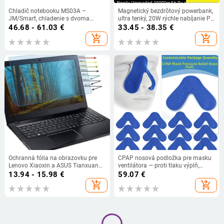
Chladič notebooku MS03A –
Magnetický bezdrôtový powerbank,
JM/Smart, chladenie s dvoma
ultra tenký, 20W rýchle nabíjanie PD,
ventilátormi, kovová sieť + ABS
MagSafe, kovové puzdro
46.68 - 61.03
€
33.45 - 38.35
€
add_shopping_cart
add_shopping_cart
Ochranná fólia na obrazovku pre
CPAP nosová podložka pre masku
Lenovo Xiaoxin a ASUS Tianxuan
ventilátora — proti tlaku výplň,
5/Pro, proti modrému svetlu, HD
zamatový materiál, hmotnosť 2,
13.94 - 15.98
€
59.07
€
ochrana očí, proti únave,
ručný štýl
add_shopping_cart
add_shopping_cart
antireflexná a proti oslneniu