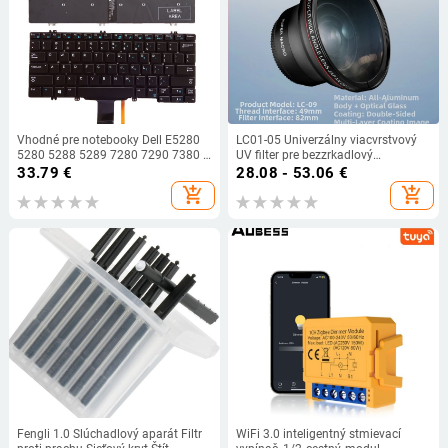
Vhodné pre notebooky Dell E5280
LC01-05 Univerzálny viacvrstvový
5280 5288 5289 7280 7290 7380 s
UV filter pre bezzrkadlový
podsvietenou klávesnicou
fotoaparát s univerzálnym
33.79
€
28.08 - 53.06
€
rozhraním
add_shopping_cart
add_shopping_cart
Fengli 1.0 Slúchadlový aparát Filtr
WiFi 3.0 inteligentný stmievací