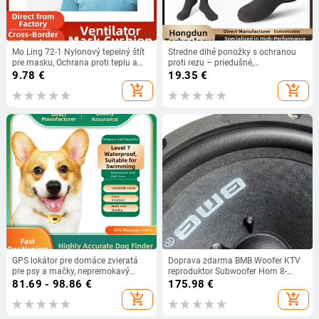
Mo Ling 72-1 Nylonový tepelný štít
Stredne dlhé ponožky s ochranou
pre masku, Ochrana proti teplu a
proti rezu – priedušné,
žiareniu
antibakteriálne, odolné voči
9.78
€
19.35
€
opotrebeniu, proti poškrabaniu
add_shopping_cart
add_shopping_cart
GPS lokátor pre domáce zvieratá
Doprava zdarma BMB Woofer KTV
pre psy a mačky, nepremokavý
reproduktor Subwoofer Horn 8-
obojok na sledovanie, proti strate
palcový 10-palcový 12-palcový
81.69 - 98.86
€
175.98
€
basový reproduktor
add_shopping_cart
add_shopping_cart