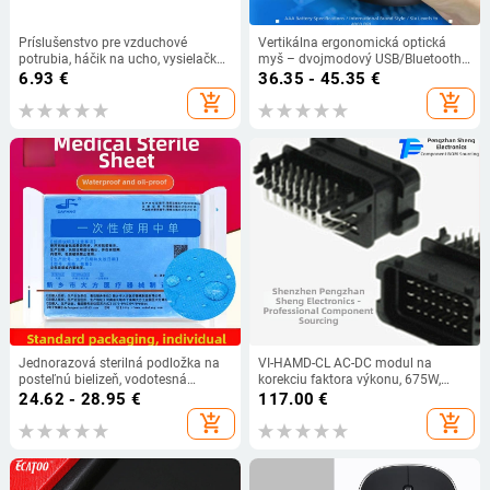
Príslušenstvo pre vzduchové
Vertikálna ergonomická optická
potrubia, háčik na ucho, vysielačka,
myš – dvojmodový USB/Bluetooth
slúchadlá pre mobilný telefón,
bezdrôtový, 4000 DPI, 6 tlačidiel,
6.93
€
36.35 - 45.35
€
silikónové mäkké špunty do uší,
model V902
add_shopping_cart
add_shopping_cart
trojuholníkový stojan na uši v tvare
D
Jednorazová sterilná podložka na
VI-HAMD-CL AC-DC modul na
posteľnú bielizeň, vodotesná
korekciu faktora výkonu, 675W,
ošetrovateľská podložka, masážna
hybridný obvod, 200 kHz, Značka
24.62 - 28.95
€
117.00
€
chirurgická podložka, kozmetická
Peng zhanssheng
add_shopping_cart
add_shopping_cart
sterilizačná páska