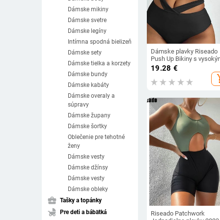
Dámske mikiny
Dámske svetre
Dámske legíny
Intímna spodná bielizeň
Dámske plavky Riseado
Dámske sety
Push Up Bikiny s vysoký
Dámske tielka a korzety
pásom, krútené, 2023, n
19.28
€
vystrihnuté bikiny, bez
Dámske bundy
add_s
ramienok, jednofarebné
Dámske kabáty
plážové oblečenie
Dámske overaly a
súpravy
Dámske župany
Dámske šortky
Oblečenie pre tehotné
ženy
Dámske vesty
Dámske džínsy
Dámske vesty
Dámske obleky
business_center
Tašky a topánky
child_friendly
Pre deti a bábätká
Riseado Patchwork