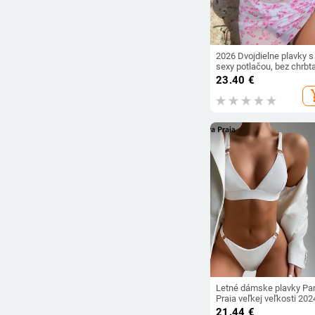
2026 Dvojdielne plavky s
sexy potlačou, bez chrbt
23.40
€
add_s
Letné dámske plavky Pa
Praia veľkej veľkosti 202
brazílske bikiny s
21.44
€