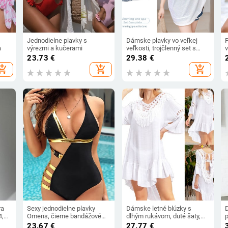
Jednodielne plavky s
Dámske plavky vo veľkej
a
výrezmi a kučerami
veľkosti, trojčlenný set s
v
prekryvom, opticky
(
23.73
€
29.38
€
zoštíhľujúci strih a ochrana
1
hopping_cart
add_shopping_cart
add_shopping_cart
proti slnku, luxusný dizajn
ra
Sexy jednodielne plavky
Dámske letné blúzky s
4,
Omens, čierne bandážové
dlhým rukávom, duté šaty,
p
plavky, vintage monokini,
veľké pevné, s hlbokým
23.67
€
27.77
€