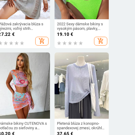
Plážová zakrývacia blúza s
2022 Sexy dámske bikiny s
ýrezmi, voľný strih
vysokým pásom, plavky,
polyester; 100% polyester;
dámske bandeau tangá,
27.22
€
19.10
€
90 g; ženy 18-30;
brazílske bikiny, set
add_shopping_cart
add_shopping_cart
pláž/dovolenka/plávanie)
Dámske bikiny CUTENOVA s
Pletená blúza z konopno-
otlačou zo sieťoviny a
spandexovej zmesi, okrúhly
minisukňou s vysokým
výstrih, dlhé rukávy, tenká
30.20
€
37.65
€