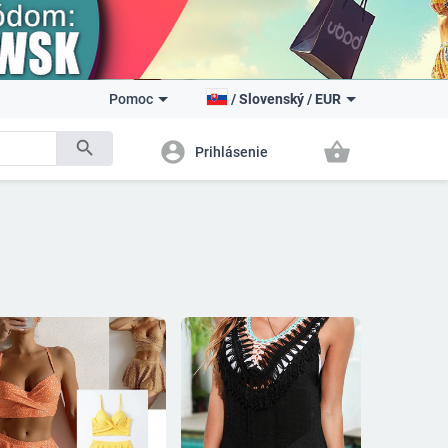
Pomoc
/
Slovenský
/
EUR
search
account_circle
shopping_basket
Prihlásenie