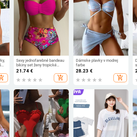
ky,
Sexy jednofarebné bandeau
Dámske plavky v modrej
úšmi
bikiny set ženy tropické
farbe
potlačené plavky dámske
21.74
€
28.23
€
push-up plavky vysoký pás
hopping_cart
add_shopping_cart
add_shopping_cart
plavky úplet tielko späť
plážové oblečenie