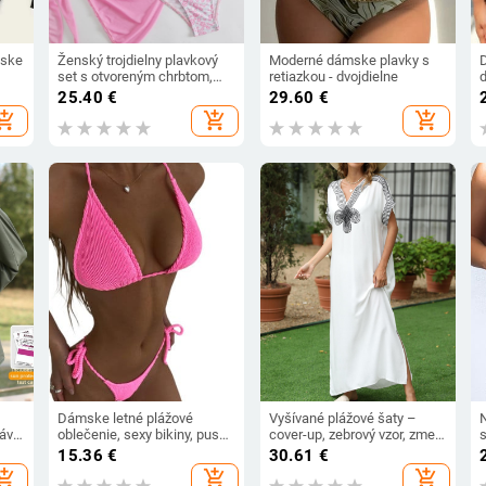
mske
Ženský trojdielny plavkový
Moderné dámske plavky s
set s otvoreným chrbtom,
retiazkou - dvojdielne
d
ky
viazač na popruhy a plážový
d
25.40
€
29.60
€
s
wrap, polyester
hopping_cart
add_shopping_cart
add_shopping_cart
gá
Dámske letné plážové
Vyšívané plážové šaty –
ávy,
oblečenie, sexy bikiny, push-
cover-up, zebrový vzor, zmes
er,
up set, plavky, plážové
bavlny a polyesteru, voľný
15.36
€
30.61
€
oblečenie
strih, dĺžka nad 100 cm, 3/4
b
hopping_cart
add_shopping_cart
add_shopping_cart
rukávy s volánmi, UPF30+,