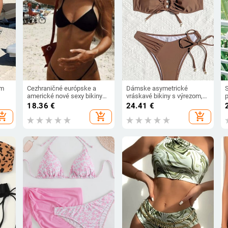
om
Cezhraničné európske a
Dámske asymetrické
americké nové sexy bikiny
vráskavé bikiny s výrezom,
dámske tangá, pevné
veľkosť S - XL, dvojdielny set
18.36
€
24.41
€
čiernobiele plavky s prsnými
bikín, plavky, plavky K5679
hopping_cart
add_shopping_cart
add_shopping_cart
ny
vypchávkami, priamy predaj