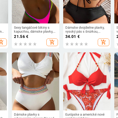
Sexy tangáčové bikiny s
Dámske dvojdielne plavky,
S
m
kapucňou, dámske plavky,
vysoký pás s šnúrkou,
ové
dvojdielny set, vysoké
vyztužený vršok, bez kovovej
p
21.56
€
34.01
€
nohavice, plavky, nové z roku
výstuže, elastický polyester-
hopping_cart
add_shopping_cart
add_shopping_cart
2024
spandex materiál
Dámske plavky s
Európske a americké nové