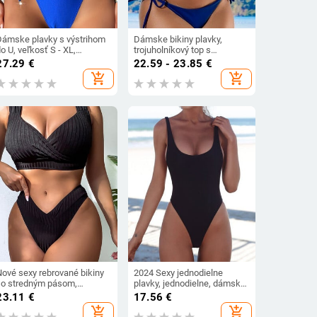
Dámske plavky s výstrihom
Dámske bikiny plavky,
o U, veľkosť S - XL,
trojuholníkový top s
vojdielny set bikín s
vankúšikmi, jednofarebný,
27.29
€
22.59 - 23.85
€
výstrihom do U a
nylonová látka s podšívkou z
add_shopping_cart
add_shopping_cart
škrabancami na zadok,
elastanu, 200 g
V5803
Nové sexy rebrované bikiny
2024 Sexy jednodielne
so stredným pásom,
plavky, jednodielne, dámske,
dámske plavky, dvojdielne
čierne, s hlbokým výstrihom,
23.11
€
17.56
€
ikiny, vystužené plavky,
biele, brazílske, monokini,
add_shopping_cart
add_shopping_cart
dámske plavky V4173
veľkosť S-XL, push-up tangá