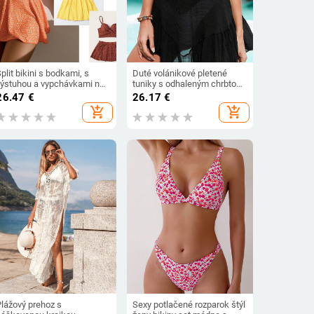
plit bikini s bodkami, s
Duté volánikové pletené
výstuhou a vypchávkami na
tuniky s odhaleným chrbtom,
rsia, trojdielny set;
háčkované, plážové,
26.47
€
26.17
€
polyester 82% / elastan 18%;
zakrývajúce, plážové šaty,
add_shopping_cart
add_shopping_cart
podšívka 95% polyester, 5%
plážové oblečenie, plážové
elastan
oblečenie pre ženy V4063
Plážový prehoz s
Sexy potlačené rozparok štýl