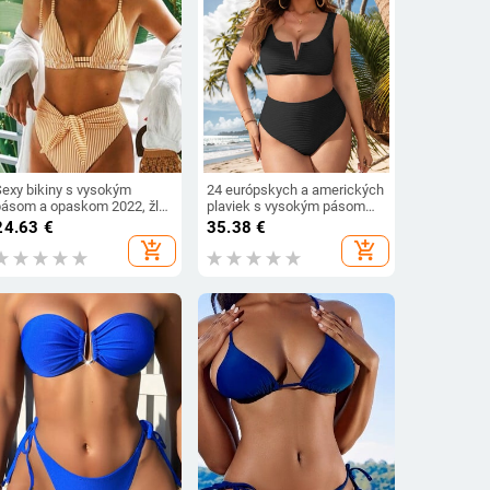
Sexy bikiny s vysokým
24 európskych a amerických
pásom a opaskom 2022, žlté
plaviek s vysokým pásom
pruhované plavky s tielkom
pre ženy s nízkym V, tučným
24.63
€
35.38
€
vpredu, dámske plážové
strihom a rozšírenými
add_shopping_cart
add_shopping_cart
oblečenie
bikinami