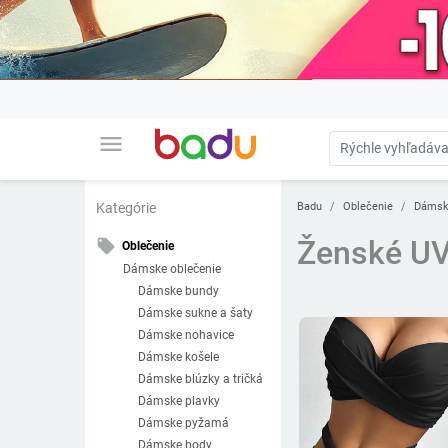
menu
Badu
Oblečenie
Dámsk
Kategórie
Ženské UV
local_offer
Oblečenie
Dámske oblečenie
Dámske bundy
Dámske sukne a šaty
Dámske nohavice
Dámske košele
Dámske blúzky a tričká
Dámske plavky
Dámske pyžamá
Dámske body