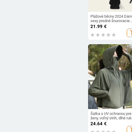
Plážové bikiny 2024 Dá
sexy predné šnurovacie
bandeau leopardové plav
21.99
€
Dámske push-up plavky 
add_s
volánikovou mašľou tan
plavky
Šatka s UV ochranou pre
ženy, voľný strih, dlhé ruk
zapínanie na zips, polyest
24.64
€
UPF 30+
add_s