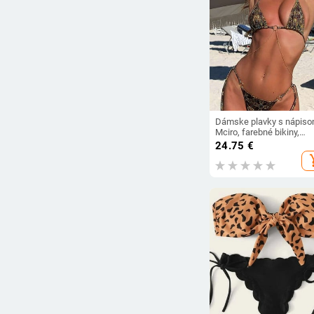
Dámske plavky s nápis
Mciro, farebné bikiny,
bandážové plavky, sexy
24.75
€
plavky, set bikín, plážové
add_s
oblečenie, brazílske biki