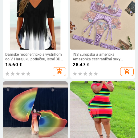
Dámske módne tričko s výstrihom
INS Európska a americká
do V, Harajuku potlačou, letné 3D
Amazonka cezhraničná sexy
tričko s kvetinovým vzorom, voľný
spodná bielizeň, výšivka s
15.60
€
28.47
€
sveter, dámsky ležérny top, veľkosť
farebnými blokmi, vysoká elasticita,
add_shopping_cart
add_shopping_cart
5xl
pohodlná, sexi a ťažká Štvordielna
remeselná súprava