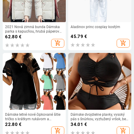
2021 Nová zimná bunda Dámska
Aladinov princ cosplay kostým
parka s kapucňou, hrubá páperová
bavlnená podšívka, dámska bunda,
45.79
€
62.80
€
krátky kabát, tenký teplý vrchný
add_shopping_cart
add_shopping_cart
odev P772
Dámske letné nové čipkované šitie
Dámske dvojdielne plavky, vysoký
tričko s krátkym rukávom a
pás s šnúrkou, vyztužený vršok, bez
okrúhlym výstrihom, dámske
kovovej výstuže, elastický polyester-
22.80
€
34.01
€
jednofarebné vintage Y2K módne
spandex materiál
add_shopping_cart
add_shopping_cart
tričká