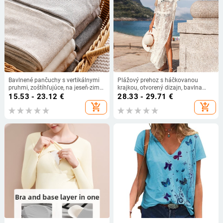
Bavlnené pančuchy s vertikálnymi
Plážový prehoz s háčkovanou
pruhmi, zoštíhľujúce, na jeseň-zimu,
krajkou, otvorený dizajn, bavlna
ľahká kompresia, farba ovseno-
65% s bavlnenou podšívkou, 300
15.53 - 23.12
€
28.33 - 29.71
€
biela, japonský štýl.
g/m², plážové šaty s UV ochranou
add_shopping_cart
add_shopping_cart