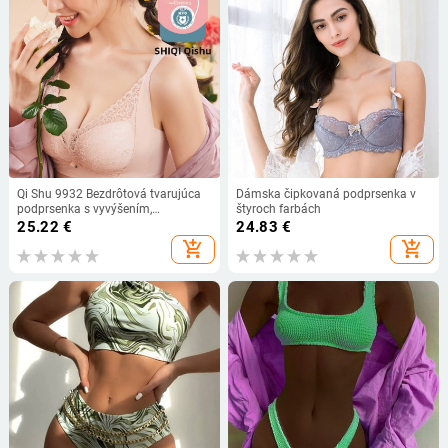
Qi Shu 9932 Bezdrôtová tvarujúca
Dámska čipkovaná podprsenka v
podprsenka s vyvýšením,
štyroch farbách
nastaviteľná, bez bočných kostí,
25.22
€
24.83
€
proti poklesu pre ženy
add_shopping_cart
add_shopping_cart