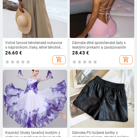
Voľné ľanové tehotenské nohavice
Dámske dlhé spoločenské šaty s
s náprsníkom, traky, letné tehotné
lesklými prvkami a zaväzovaním
ženy, overaly bez rukávov, overaly,
26.60
€
28.43
€
jednodielne oblečenie
add_shopping_cart
add_shopping_cart
Klasický čínsky tanečný kostým z
Dámske PU kožené šortky s