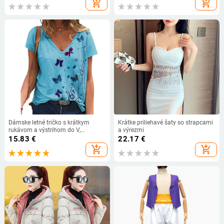
add_shopping_cart
add_shopping_cart
Dámske letné tričko s krátkym
Krátke priliehavé šaty so strapcami
rukávom a výstrihom do V,
a výrezmi
motýľovou potlačou, ležérne, voľné,
15.83
€
22.17
€
veľkosť 3XL
add_shopping_cart
add_shopping_cart