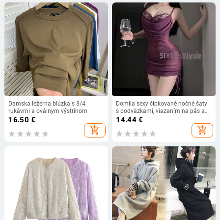
Dámska ležérna blúzka s 3/4
Domila sexy čipkované nočné šaty
rukávmi a oválnym výstrihom
s podväzkami, viazaním na pás a
pokrytím bokov
16.50
€
14.44
€
add_shopping_cart
add_shopping_cart