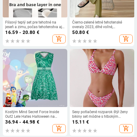
Flísový teplý set pre tehotné na
Čierno-zelené letné tehotenské
jeseň a zimu, počas tehotenstva aj
overaly 2023, dlhé voľné,
po pôrode
natiahnuté ramienko, vysoký pás,
16.59 - 20.80
€
50.80
€
tehotné ženy, sexy tehotenské
add_shopping_cart
add_shopping_cart
overaly
Kostým Mind Secret Force Inside
Sexy potlačené rozparok štýl ženy
Out2 Lele Hates Halloween na
bikiny set módne s hlbokým
hranie rolí - sekundárny cosplay
výstrihom podväzkové plavky s
36.94 - 44.98
€
15.11
€
vysokým pásom párty plavky bazén
add_shopping_cart
add_shopping_cart