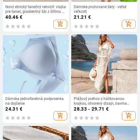
Nový etnický tanečný rekvizit: vlajka
Dámske pruhované šaty - veľké
pre tanec, gradientný šál z šifónu a
veľkosti
ozdoba na chrbte s krídlami
40.46
€
21.21
€
add_shopping_cart
add_shopping_cart
Dámska jednofarebná podprsenka
Plážový prehoz s háčkovanou
na dojčenie
krajkou, otvorený dizajn, bavlna
65% s bavlnenou podšívkou, 300
24.31
€
28.33 - 29.71
€
g/m², plážové šaty s UV ochranou
add_shopping_cart
add_shopping_cart