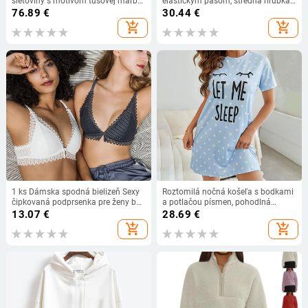
sieťoviny s motívom tušovej maľby,
elastickým pásom, stredná hrúbka,
plynulá dlhá sukňa – set na
polyesterový materiál, jesenný 2025
76.89
€
30.44
€
vystúpenia a skúšky
voľnočasový štýl
add_shopping_cart
add_shopping_cart
1 ks Dámska spodná bielizeň Sexy
Roztomilá nočná košeľa s bodkami
čipkovaná podprsenka pre ženy bez
a potlačou písmen, pohodlná
kostic Bralette Active Push Up
nočná košeľa s krátkym rukávom a
13.07
€
28.69
€
Pevná mäkká podprsenka Spodná
okrúhlym výstrihom, ležérne
add_shopping_cart
add_shopping_cart
bielizeň pre ženy BANNIROU
pyžamá