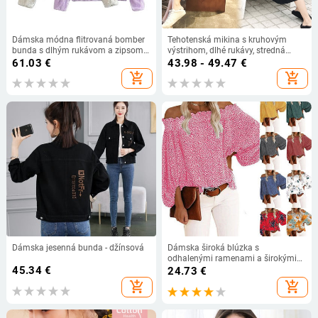
Dámska módna flitrovaná bomber
Tehotenská mikina s kruhovým
bunda s dlhým rukávom a zipsom
výstrihom, dlhé rukávy, stredná
na prednom zipse TRAF
dĺžka, 95% bavlna
61.03
€
43.98 - 49.47
€
add_shopping_cart
add_shopping_cart
Dámska jesenná bunda - džínsová
Dámska široká blúzka s
odhalenými ramenami a širokými
45.34
€
rukávmi
24.73
€
add_shopping_cart
add_shopping_cart