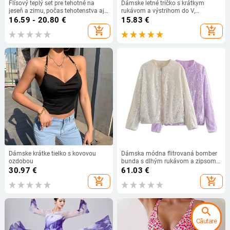
Flísový teplý set pre tehotné na
Dámske letné tričko s krátkym
jeseň a zimu, počas tehotenstva aj
rukávom a výstrihom do V,
po pôrode
motýľovou potlačou, ležérne, voľné,
16.59 - 20.80
€
15.83
€
veľkosť 3XL
add_shopping_cart
add_shopping_cart
Dámske krátke tielko s kovovou
Dámska módna flitrovaná bomber
ozdobou
bunda s dlhým rukávom a zipsom
na prednom zipse TRAF
30.97
€
61.03
€
add_shopping_cart
add_shopping_cart
search
Căutare