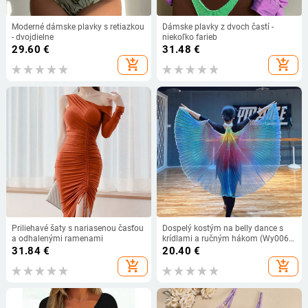
Moderné dámske plavky s retiazkou
Dámske plavky z dvoch častí -
- dvojdielne
niekoľko farieb
29.60
€
31.48
€
add_shopping_cart
add_shopping_cart
Priliehavé šaty s nariasenou časťou
Dospelý kostým na belly dance s
a odhalenými ramenami
krídlami a ručným hákom (Wy006 •
jar 2022 • Značka: Excellent core •
31.84
€
20.40
€
Názov látky: Pingqicai • Hlavná
add_shopping_cart
add_shopping_cart
látka: Polyester)