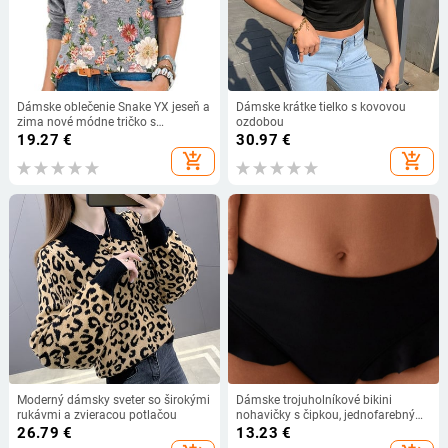
Dámske oblečenie Snake YX jeseň a
Dámske krátke tielko s kovovou
zima nové módne tričko s
ozdobou
kvetinovou potlačou do V, ležérne
19.27
€
30.97
€
voľné tričko s dlhým rukávom a
add_shopping_cart
add_shopping_cart
kvetinovou potlačou, plus veľkosť
Moderný dámsky sveter so širokými
Dámske trojuholníkové bikini
rukávmi a zvieracou potlačou
nohavičky s čipkou, jednofarebný
vzor, polyester 82/18 s podšívkou
26.79
€
13.23
€
polyester 95/5