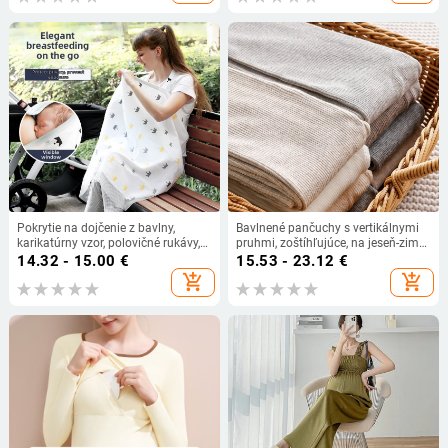
Pokrytie na dojčenie z bavlny,
Bavlnené pančuchy s vertikálnymi
karikatúrny vzor, polovičné rukávy,
pruhmi, zoštíhľujúce, na jeseň-zimu,
95% bavlna
ľahká kompresia, farba ovseno-
14.32 - 15.00
€
15.53 - 23.12
€
biela, japonský štýl.
add_shopping_cart
add_shopping_cart