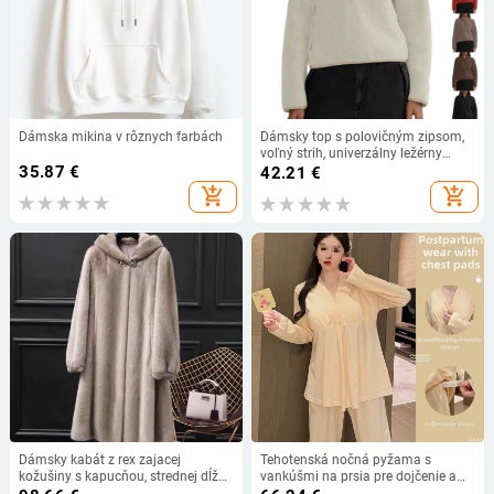
Dámska mikina v rôznych farbách
Dámsky top s polovičným zipsom,
voľný strih, univerzálny ležérny
35.87
€
vrchný diel, jeseň 2024
42.21
€
add_shopping_cart
add_shopping_cart
Dámsky kabát z rex zajacej
Tehotenská nočná pyžama s
kožušiny s kapucňou, strednej dĺžky,
vankúšmi na prsia pre dojčenie a
hrubý, veľkosť veľká, jeseň-zima
tehotenstvo, dlhé rukávy, golier polo,