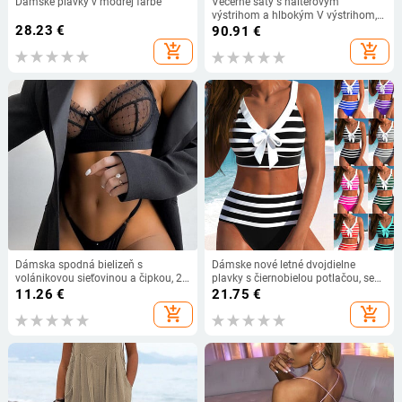
Dámske plavky v modrej farbe
Večerné šaty s halterovým
výstrihom a hlbokým V výstrihom,
28.23
€
bez rukávov, polyesterová tkanina,
90.91
€
leto 2024
add_shopping_cart
add_shopping_cart
Dámska spodná bielizeň s
Dámske nové letné dvojdielne
volánikovou sieťovinou a čipkou, 2-
plavky s čiernobielou potlačou, sexi
dielna spodná bielizeň, priehľadné
šnurovacie ležérne plážové plavky,
11.26
€
21.75
€
podprsenky, nohavičky, súpravy,
veľkosť S-6XL
add_shopping_cart
add_shopping_cart
biele, sexy, bezšvové, 4,7 cm, dámy
do...