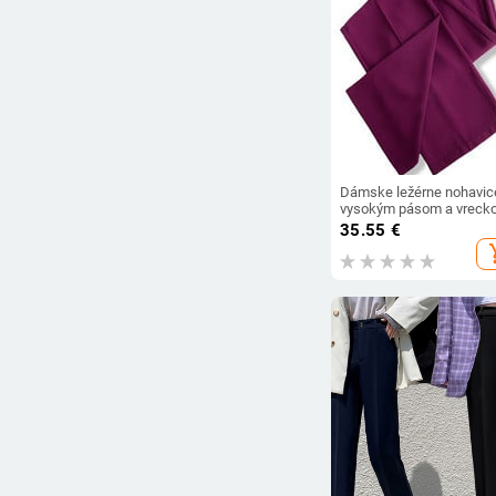
Dámske ležérne nohavic
vysokým pásom a vreck
35.55
€
add_s