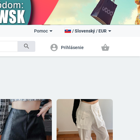
Pomoc
/
Slovenský
/
EUR
search
account_circle
shopping_basket
Prihlásenie