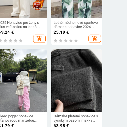
2025 Nohavice pre ženy s
Letné módne nové športové
plus veľkosťou na jeseň-
dámske nohavice 2024,
imu, flísová podšívka,
potlačené, sviatočné,
59.24
€
25.19
€
rubé, rovný strih, elastický
voľnočasové, dámske
add_shopping_cart
add_shopping_cart
pás, model 9135
elastické pásy so
sťahovacou šnúrkou, široké
nohavice
Fleec jogger nohavice
Dámske pletené nohavice s
sťahovacou manžetou,
vysokým pásom, mäkká
stredný pás, hrubý zimný
vlneno-kašmírová zmes,
81.79
€
63.98
€