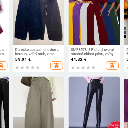
e s
Dámske casual nohavice z
SMR8578_3 Pletený overal,
om
kordury, voľný strih, zima
stredná oblasť pásu, voľný
2025, kórejský štýl,
strih, polyester-elastán, leto
59.91
€
44.82
€
trojrozmerný strih, široké
2026
s
hopping_cart
add_shopping_cart
add_shopping_cart
nohavice