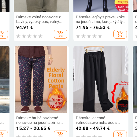
Dámske voľné nohavice z
Dámske legíny z pravej kože
bavlny, vysoký pás, voľný
na jeseň-zimu, korejský štýl,
strih, distressed umývanie,
úzky strih, podšité flísom,
94.91
€
71.95 - 76.53
€
dĺžka po zem, jeseň 2025,
hrubé, veľké veľkosti
hopping_cart
add_shopping_cart
add_shopping_cart
japonsko-kórejský ležérny
štýl
c
Dámske hrubé bavlnené
Dámske jesenné
u
nohavice na jeseň a zimu,
voľnočasové nohavice s
isex
vysoký pás, chenille látka,
vysokým pásom a rovným
n
15.27 - 20.65
€
42.88 - 49.74
€
teplé nohavice
strihom, viskózový materiál,
hopping_cart
add_shopping_cart
add_shopping_cart
model K6866