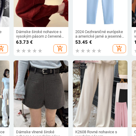
e
Dámske široké nohavice s
2024 Cezhraničné európske
vysokým pásom z červeného
a americké jarné a jesenné
v
corduroy, voľný strih, jeseň
dámske oblečenie, klopa,
š
63.73
€
53.45
€
y
2025
dvojradové ramenné
hopping_cart
add_shopping_cart
add_shopping_cart
vypchávky, sako + nohavice,
módny kostým C2395
ice
Dámske vlnené široké
K2608 Rovné nohavice s