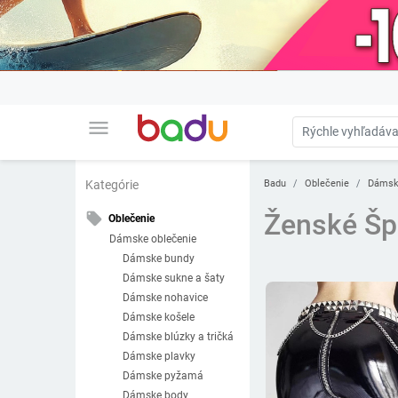
menu
Badu
Oblečenie
Dámsk
Kategórie
Ženské Šp
local_offer
Oblečenie
Dámske oblečenie
Dámske bundy
Dámske sukne a šaty
Dámske nohavice
Dámske košele
Dámske blúzky a tričká
Dámske plavky
Dámske pyžamá
Dámske body