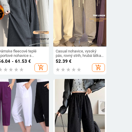
Dámske fleecové teplé
Casual nohavice, vysoký
športové nohavice s
pás, rovný strih, hrubá látka,
vysokým pásom, voľný rovný
zima 2025
56.04 - 61.53
€
52.39
€
trih, široké nohavice,
add_shopping_cart
add_shopping_cart
každodenné, zimné 2025