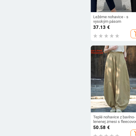
Ležérne nohavice - s
vysokým pásom
37.13
€
add_s
Teplé nohavice z bavlno-
lenenej zmesi s fleecovo
podšívkou voľný strih un
50.58
€
na meditáciu Tai Chi a
add_s
uctievanie