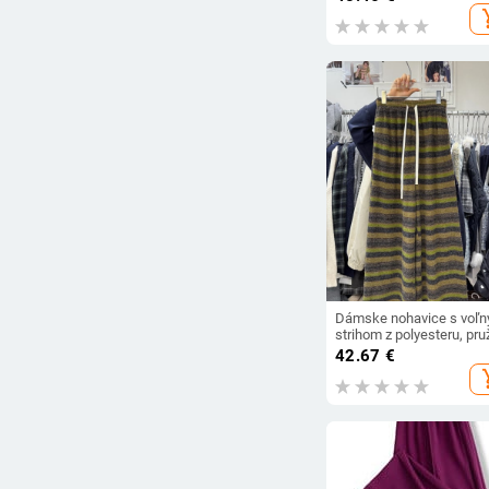
Retro nohavice s vysoký
add_s
pásom a zipsom
Dámske nohavice s voľ
strihom z polyesteru, pru
pás, hrubá látka, zima 2
42.67
€
– elegantný dochádzkov
add_s
štýl