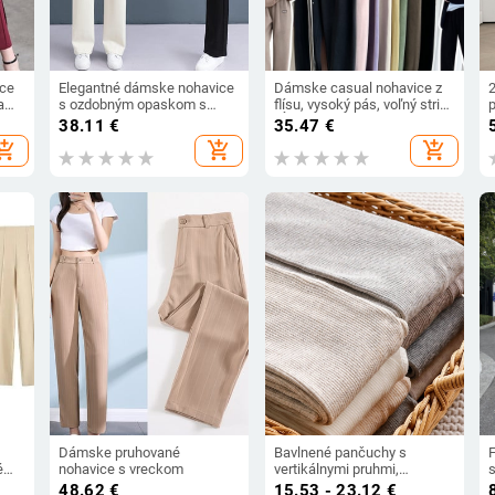
ice
Elegantné dámske nohavice
Dámske casual nohavice z
ami,
s ozdobným opaskom s
flísu, vysoký pás, voľný strih,
y,
vreckom a vysokým pásom
dĺžka 9/10, hrubý
z
38.11
€
35.47
€
né
dvojstranný teplý flis
h
hopping_cart
add_shopping_cart
add_shopping_cart
ihom
mi
Dámske pruhované
Bavlnené pančuchy s
é
nohavice s vreckom
vertikálnymi pruhmi,
024
zoštíhľujúce, na jeseň-zimu,
48.62
€
15.53 - 23.12
€