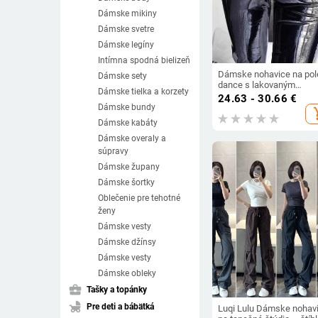
Dámske mikiny
Dámske svetre
Dámske legíny
Intímna spodná bielizeň
Dámske nohavice na pol
Dámske sety
dance s lakovaným
Dámske tielka a korzety
vzhľadom, zips, otvorený
24.63 - 30.66
€
rozkrok, stredný pás, úzk
Dámske bundy
add_s
strih
Dámske kabáty
Dámske overaly a
súpravy
Dámske župany
Dámske šortky
Oblečenie pre tehotné
ženy
Dámske vesty
Dámske džínsy
Dámske vesty
Dámske obleky
business_center
Tašky a topánky
child_friendly
Pre deti a bábätká
Luqi Lulu Dámske nohav