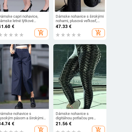
Dámske capri nohavice,
Dámske nohavice s širokými
dámske letné lýtkové
nohami, plusová veľkosť,
nohavice 2022 s vysokým
vysoký pás, ľahký materiál,
41.60
€
47.33
€
pásom, skrátené nohavice,
rovný strih, voľnočasové na
add_shopping_cart
add_shopping_cart
dámske rovné nohavice
jar a leto
ukríkovej farby po lýtka
Dámske nohavice s
Dámske nohavice s
vysokým pásom a širokými
digitálnou potlačou pre
ohavicami, jar a jeseň 2023,
väčšie veľkosti Dámske
34.74
€
21.56
€
nové módne všestranné
nohavice Legíny
add_shopping_cart
add_shopping_cart
krátke nohavice s vysokým