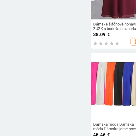
Dámske šifónové nohav
ZUZK s bočnými rozpark
letné tenké elastické pás
38.09
€
široké nohavice, elegant
add_s
nohavice s nízkym výstr
v čínskom štýle s deviati
bodmi
Dámska móda Dámska
móda Dámske jarné nov
módne voľné nohavice 2
45.46
€