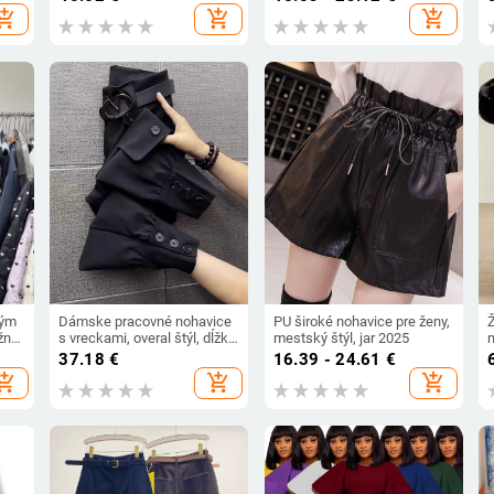
m
ľahká kompresia, farba
š
hopping_cart
add_shopping_cart
add_shopping_cart
ovseno-biela, japonský štýl.
ným
Dámske pracovné nohavice
PU široké nohavice pre ženy,
žný
s vreckami, overal štýl, dĺžka
mestský štýl, jar 2025
m
025
9/10, bavlno-lenový materiál,
e
37.18
€
16.39 - 24.61
€
ý
mikroelastickosť (Zima
hopping_cart
add_shopping_cart
add_shopping_cart
2023)