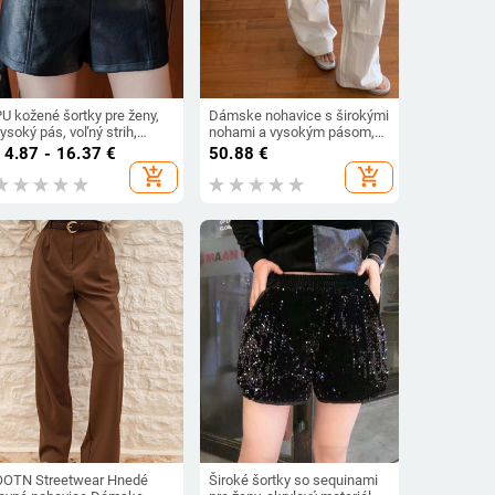
PU kožené šortky pre ženy,
Dámske nohavice s širokými
ysoký pás, voľný strih,
nohami a vysokým pásom,
iroké nohavice, štýl
polyester, pracovný štýl, s
14.87 - 16.37
€
50.88
€
princeznej s 3D dekorom,
veľkým ozdobným vreckom
add_shopping_cart
add_shopping_cart
jeseň 2024, casual nohavice
OOTN Streetwear Hnedé
Široké šortky so sequinami