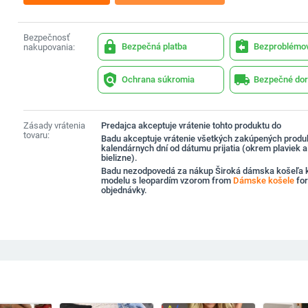
Bezpečnosť
lock
assignment_return
Bezpečná platba
Bezproblémov
nakupovania:
policy
local_shipping
Ochrana súkromia
Bezpečné dor
Zásady vrátenia
Predajca akceptuje vrátenie tohto produktu do
tovaru:
Badu akceptuje vrátenie všetkých zakúpených produ
kalendárnych dní od dátumu prijatia (okrem plaviek 
bielizne).
Badu nezodpovedá za nákup Široká dámska košeľa 
modelu s leopardím vzorom from
Dámske košele
fo
objednávky.