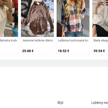
é patchworkové blúzky Lolita kórejské elegantné Peter Pan golier s dlhým ruk
kávom, vintage hodvábna elegantná dámska blúzka, luxusná biela košeľa, jes
dámska košeľa s krátkymi čipkovanými rukávmi
Jesenné ležérne dámske saténové tričko, univerzálne, základné,
Ležérna kockovaná košeľa s gombí
Biele eleg
25.68
€
18.52
€
39.54
€
Štýl:
Ležérny m