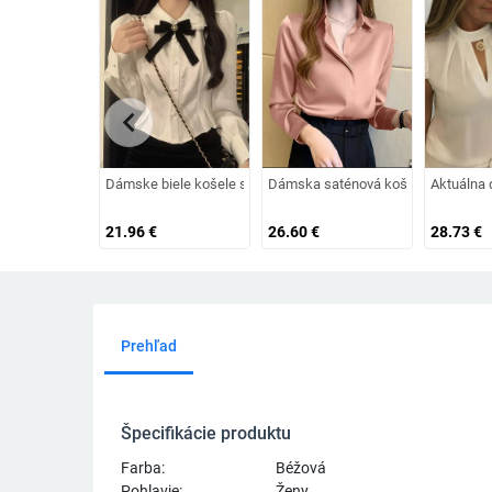
chevron_left
Dámske biele košele s mašľou, sladké preppy kawaii čipkovan
Dámska saténová košeľa s dlhým ru
Aktuálna 
21.96
€
26.60
€
28.73
€
Prehľad
Špecifikácie produktu
Farba:
Béžová
Pohlavie:
Ženy