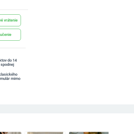
é vrátenie
učenie
ktov do 14
a spodnej
klasického
rmulár mimo