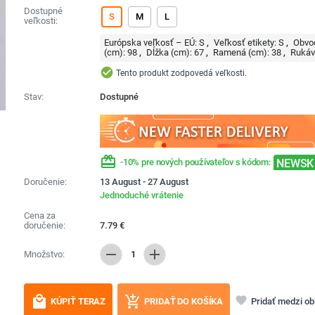
Dostupné
S
M
L
veľkosti:
Európska veľkosť – EÚ:
S
Veľkosť etikety:
S
Obvo
(cm):
98
Dĺžka (cm):
67
Ramená (cm):
38
Rukáv
check_circle
Tento produkt zodpovedá veľkosti.
Stav:
Dostupné
redeem
NEWSK
-10% pre nových používateľov s kódom:
Doručenie:
13 August - 27 August
Jednoduché vrátenie
Cena za
doručenie:
7.79
€
remove
add
Množstvo:
1
local_mall
add_shopping_cart
favorite
Pridať medzi o
KÚPIŤ TERAZ
PRIDAŤ DO KOŠÍKA