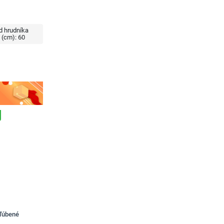
d hrudníka
 (cm):
60
bľúbené