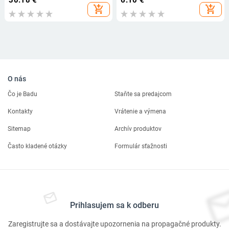
30.18
€
6.10
€
add_shopping_cart
add_shopping_cart
O nás
Čo je Badu
Staňte sa predajcom
Kontakty
Vrátenie a výmena
Sitemap
Archív produktov
Často kladené otázky
Formulár sťažnosti
Prihlasujem sa k odberu
Zaregistrujte sa a dostávajte upozornenia na propagačné produkty.