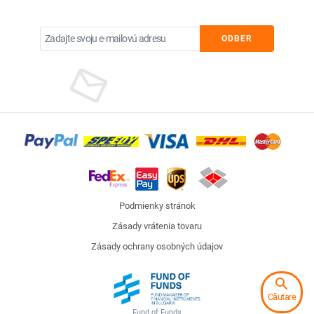
ODBER
Podmienky stránok
Zásady vrátenia tovaru
Zásady ochrany osobných údajov
search
Căutare
Fund of Funds