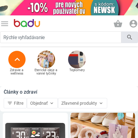
menu
shopping_basket
account_circle
search
expand_less
Zdravie a 
Éterické oleje a 
Teplomery
wellness
vonné tyčinky
Články o zdraví
filter_list
keyboard_arrow_down
keyboard_arrow_down
Filtre
Objednať
Zľavnené produkty