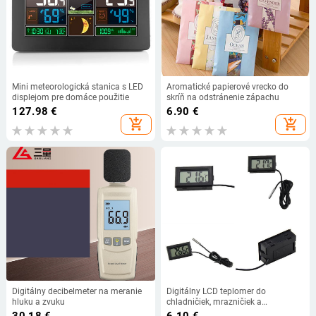
Mini meteorologická stanica s LED
Aromatické papierové vrecko do
displejom pre domáce použitie
skríň na odstránenie zápachu
127.98
€
6.90
€
add_shopping_cart
add_shopping_cart
Digitálny decibelmeter na meranie
Digitálny LCD teplomer do
hluku a zvuku
chladničiek, mrazničiek a
chladiacich boxov