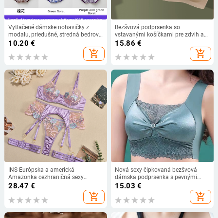
Vytlačené dámske nohavičky z
Bezšvová podprsenka so
modalu, priedušné, stredná bedrová
vstavanými košíčkami pre zdvih a
oblasť, bezšvové, kvetinový vzor
tvarovanie bočných častí, priedušná
10.20
€
15.86
€
a ľahká
add_shopping_cart
add_shopping_cart
INS Európska a americká
Nová sexy čipkovaná bezšvová
Amazonka cezhraničná sexy
dámska podprsenka s pevnými
spodná bielizeň, výšivka s
košíčkami bez oceľového krúžku,
28.47
€
15.03
€
farebnými blokmi, vysoká elasticita,
vesta v štýle dámskej spodnej
add_shopping_cart
add_shopping_cart
pohodlná, sexi a ťažká Štvordielna
bielizne, krásne zabalené vzadu,
remeselná súprava
tenké v hrudníku