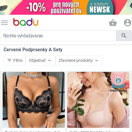
menu
shopping_basket
account_circle
search
Červené Podprsenky A Sety
filter_list
keyboard_arrow_down
keyboard_arrow_down
Filtre
Objednať
Zľavnené produkty