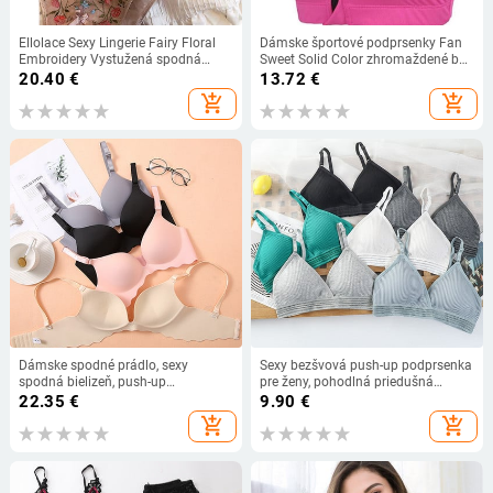
Ellolace Sexy Lingerie Fairy Floral
Dámske športové podprsenky Fan
Embroidery Vystužená spodná
Sweet Solid Color zhromaždené bez
bielizeň Čipkovaná súprava
oceľového krúžku, bežecká vesta,
20.40
€
13.72
€
Dámska 2-dielna erotická luxusná
fitness predný zips, sexy
add_shopping_cart
add_shopping_cart
maškarná bielizeň Intímne
nárazuvzdorná spodná bielizeň
Dámske spodné prádlo, sexy
Sexy bezšvová push-up podprsenka
spodná bielizeň, push-up
pre ženy, pohodlná priedušná
podprsenky, bezšvové podprsenky,
mäkká jednoduchá braletka s
22.35
€
9.90
€
dievčenské podprsenky, bezdrôtové,
hlbokým výstrihom
add_shopping_cart
add_shopping_cart
braletky, dámske oblečenie, spodný
prádlo, módny top