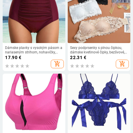
Dámske plavky s vysokým pásom a
Sexy podprsenky s plnou čipkou,
nariaseným strihom, nohavičky,
dámske kvetinové čipky, bezšvové,
jednofarebné, spandexové, plážové,
bez kostíc, 4-háčikové, bez
17.90
€
22.31
€
letné, YJ
ramienok, trubicový top, svadobné
add_shopping_cart
add_shopping_cart
podprsenky, krása na chrbte, spanie