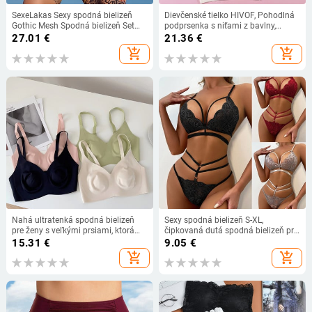
SexeLakas Sexy spodná bielizeň
Dievčenské tielko HIVOF, Pohodlná
Gothic Mesh Spodná bielizeň Set
podprsenka s niťami z bavlny,
Dámske Priehľadné Čipkované
Spodná bielizeň bez kostic,
27.01
€
21.36
€
Intímne Kruhové Rúžky Metalické
Bezšvové
add_shopping_cart
add_shopping_cart
Klubové Oblečenie Transparentné
Sex
Nahá ultratenká spodná bielizeň
Sexy spodná bielizeň S-XL,
pre ženy s veľkými prsiami, ktorá
čipkovaná dutá spodná bielizeň pre
ukazuje malú tenkú časť s mäkkou
ženy, sexi spodná bielizeň a
15.31
€
9.05
€
oporou, pohodlná priedušná
nohavičky, sada, oblek, zmyselná
add_shopping_cart
add_shopping_cart
bezšvová podprsenka
žena, pyžamá pre väčšie veľkosti