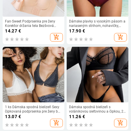
Fan·Sweet Podprsenka pre ženy
Dámske plavky s vysokým pásom a
Korektor držania tela Bezšvová
nariaseným strihom, nohavičky,
Push-Up Podprsenka odolná voči
jednofarebné, spandexové, plážové,
14.27
€
17.90
€
nárazom Športová podpora Fitness
letné, YJ
add_shopping_cart
add_shopping_cart
Vesta Spodná bielizeň Korzet
Zadná Bralette
1 ks Dámska spodná bielizeň Sexy
Dámska spodná bielizeň s
čipkovaná podprsenka pre ženy bez
volánikovou sieťovinou a čipkou, 2-
kostic Bralette Active Push Up
dielna spodná bielizeň, priehľadné
13.07
€
11.26
€
Pevná mäkká podprsenka Spodná
podprsenky, nohavičky, súpravy,
add_shopping_cart
add_shopping_cart
bielizeň pre ženy BANNIROU
biele, sexy, bezšvové, 4,7 cm, dámy
do...