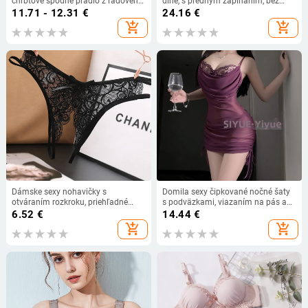
chrbtové spodné prádlo z ľadového
dlhé, s predným zapínaním, bez
hodvábu Dámske tílko Vesta
kovových výstuh, pre tehotenstvo a
11.71 - 12.31
€
24.16
€
Jednodielna hrudná výstelka Hot
dojčenie, ľahká látka
add_shopping_cart
add_shopping_cart
Girl Vnútorné nosenie Vonkajšie
nosenie Základňa
Dámske sexy nohavičky s
Domila sexy čipkované nočné šaty
otváraním rozkroku, priehľadné
s podväzkami, viazaním na pás a
tangá, pevné spodné prádlo s
pokrytím bokov
6.52
€
14.44
€
mašľou pre dámy, čipkované
add_shopping_cart
add_shopping_cart
nohavičky