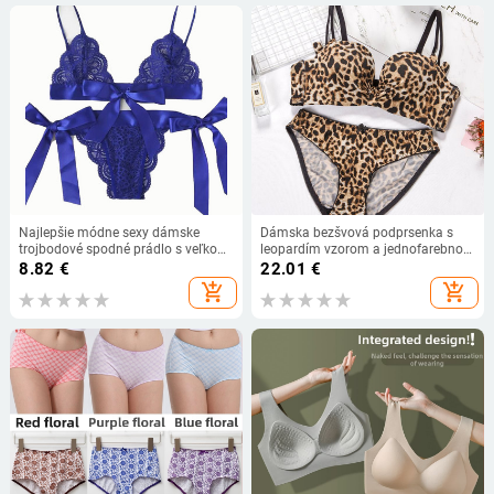
Najlepšie módne sexy dámske
Dámska bezšvová podprsenka s
trojbodové spodné prádlo s veľkou
leopardím vzorom a jednofarebnou
mašľou, európske a americké
podprsenkou s nízkym pásom,
8.82
€
22.01
€
erotické spodné prádlo,
pohodlná mäkká podprsenka, sexy
add_shopping_cart
add_shopping_cart
veľkoobchod
spodná bielizeň