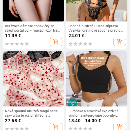
Bezšvové dámske nohavičky so
Spodná bielizeň Čierna súprava
strednou taliou – mačací vzor, Ice
Výšivka Kvetinové spodné prádlo
Silk, 51-60D, hlavný materiál 80-90%
Dámske Priehľadné čipkované
11.39
€
24.01
€
polyester, rozkroková podšívka
nočné prádlo Erotické oblečenie
add_shopping_cart
add_shopping_cart
100% bavlna
Sexuálny kostým Duté von
Nová spodná bielizeň tangá sada
Európske a americké explozívne
sexy ultra tenká priehľadná
vnútorné integrované popruhy,
podprsenka ženy s kosticami push-
vonkajšie nosenie, tenké priedušné
27.58
€
13.40 - 14.30
€
up podprsenka sada leto
push-up spodné prádlo s
add_shopping_cart
add_shopping_cart
romantická broskyňová spodná
protišmykovou úpravou