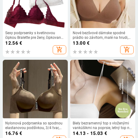
Sexy podprsenky s kvetinovou
Nové bezšvové dámske spodné
čipkou Bralette pre ženy, čipkovaná
prádlo so závitom, malé na hrudi,
podprsenka, dámska spodná
bez oceľového krúžku, proti
12.56
€
13.00
€
bielizeň, mäkká podprsenka s
prehýbaniu, proti prehýbaniu,
add_shopping_cart
add_shopping_cart
hlbokým V, sexy spodná bielizeň,
dámska podprsenka, tenká
push-up podprsenka
Nylonová podprsenka so spodnou
Biely bezramenný top s vloženými
elastanovou podšívkou, 3/4 tvar,
vankúšikmi na poprsie, letný top na
tenké formované košíčky
vrstvenie alebo na nosenie
16.76
€
14.13 - 15.03
€
samostatne