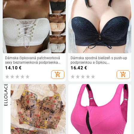
Dámska čipkovaná patchworková
Dámska spodná bielizeň s push-up
sexy bezramienková podprsenka
podprsenkou a čipkou,
Push-up spodná bielizeň
protišmyková, s zadným dielom,
14.10
€
16.42
€
jednofarebné bezšvové podprsenky
bez ramienok
add_shopping_cart
add_shopping_cart
ženy krížová spodná bielizeň