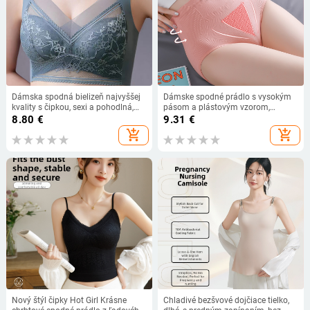
Dámska spodná bielizeň najvyššej
Dámske spodné prádlo s vysokým
kvality s čipkou, sexi a pohodlná,
pásom a plástovým vzorom,
bez oceľových krúžkov, pevné
bezšvové, priedušné, na brucho a
8.80
€
9.31
€
košíčky, nazbierané, malá, veľká
zdvíhanie bokov
add_shopping_cart
add_shopping_cart
veľkosť, podprsenka s tenkou
časťou
Nový štýl čipky Hot Girl Krásne
Chladivé bezšvové dojčiace tielko,