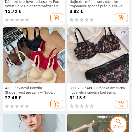
Dámske športové podprsenky Fan
Najlepšie módne sexy dámske
Sweet Solid Color zhromaždené bez
trojbodové spodné prádlo s veľkou
oceľového krúžku, bežecká vesta,
mašľou, európske a americké
13.72
€
8.82
€
fitness predný zips, sexy
erotické spodné prádlo,
add_shopping_cart
add_shopping_cart
nárazuvzdorná spodná bielizeň
veľkoobchod
AJ03 Zdvihová Bohyňa
S-XL 70-85ABC Európska americká
Starostlivosť pre ženy — Nude,
nová letná spodná bielizeň s
neviditeľné bezšvové, zadné
leopardím vzorom, ultratenká sexy
22.48
€
31.18
€
háčikové zapínanie, Push-Up
čipkovaná dámska podprsenka,
add_shopping_cart
add_shopping_cart
košíčky s pevnou konštrukciou
spodná bielizeň pre ženy
search
Căutare