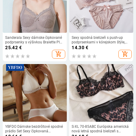
Sanderala Sexy dámske čipkované
Sexy spodná bielizeň s push-up
podprsenky s výšivkou Bralette Plus
podprsenkami v kórejskom štýle,
Size Bezdrôtové pohodlné dámske
sety podprseniek a nohavičiek pre
25.42
€
14.30
€
každodenné spodné prádlo s
ženy
add_shopping_cart
add_shopping_cart
mašľou Vystužená spodná bielizeň
YBFDO Dámske bezdrôtové spodné
S-XL 70-85ABC Európska americká
prádlo Set Sexy čipkovaná
nová letná spodná bielizeň s
podprsenka Set s hlbokým
leopardím vzorom, ultratenká sexy